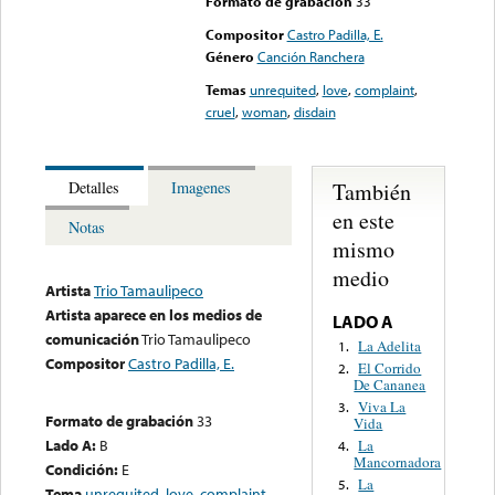
Formato de grabación
33
Compositor
Castro Padilla, E.
Género
Canción Ranchera
Temas
unrequited
,
love
,
complaint
,
cruel
,
woman
,
disdain
También
Detalles
Imagenes
en este
Notas
mismo
medio
Artista
Trio Tamaulipeco
Artista aparece en los medios de
LADO A
comunicación
Trio Tamaulipeco
La Adelita
1.
Compositor
Castro Padilla, E.
El Corrido
2.
De Cananea
Viva La
3.
Formato de grabación
33
Vida
Lado A:
B
La
4.
Mancornadora
Condición:
E
La
5.
Tema
unrequited
,
love
,
complaint
,