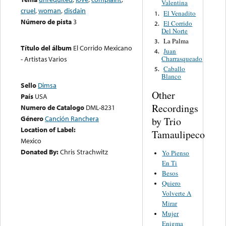
Valentina
cruel
,
woman
,
disdain
El Venadito
1.
Número de pista
3
El Corrido
2.
Del Norte
La Palma
3.
Título del álbum
El Corrido Mexicano
Juan
4.
Charrasqueado
- Artistas Varios
Caballo
5.
Blanco
Sello
Dimsa
Other
País
USA
Recordings
Numero de Catalogo
DML-8231
Género
Canción Ranchera
by Trio
Location of Label:
Tamaulipeco
Mexico
Donated By:
Chris Strachwitz
Yo Pienso
En Ti
Besos
Quiero
Volverte A
Mirar
Mujer
Enigma