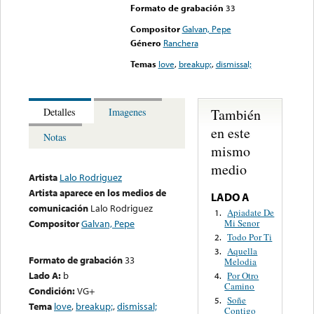
Formato de grabación
33
Compositor
Galvan, Pepe
Género
Ranchera
Temas
love
,
breakup;
,
dismissal;
También
Detalles
Imagenes
en este
Notas
mismo
medio
Artista
Lalo Rodriguez
Artista aparece en los medios de
LADO A
comunicación
Lalo Rodriguez
Apiadate De
1.
Mi Senor
Compositor
Galvan, Pepe
Todo Por Ti
2.
Aquella
3.
Formato de grabación
33
Melodia
Lado A:
b
Por Otro
4.
Camino
Condición:
VG+
Soñe
5.
Tema
love
,
breakup;
,
dismissal;
Contigo