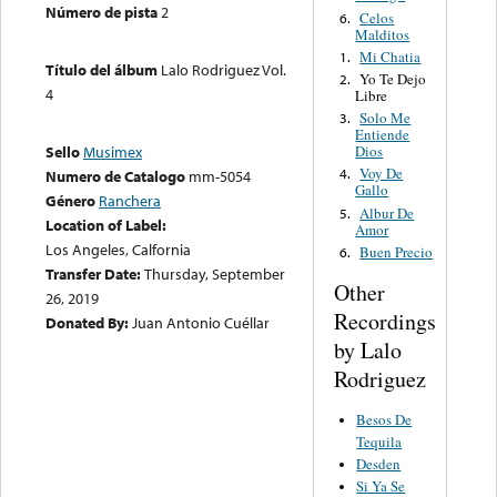
Número de pista
2
Celos
6.
Malditos
Mi Chatia
1.
Título del álbum
Lalo Rodriguez Vol.
Yo Te Dejo
2.
4
Libre
Solo Me
3.
Entiende
Dios
Sello
Musimex
Voy De
4.
Numero de Catalogo
mm-5054
Gallo
Género
Ranchera
Albur De
5.
Location of Label:
Amor
Los Angeles, Calfornia
Buen Precio
6.
Transfer Date:
Thursday, September
Other
26, 2019
Recordings
Donated By:
Juan Antonio Cuéllar
by Lalo
Rodriguez
Besos De
Tequila
Desden
Si Ya Se