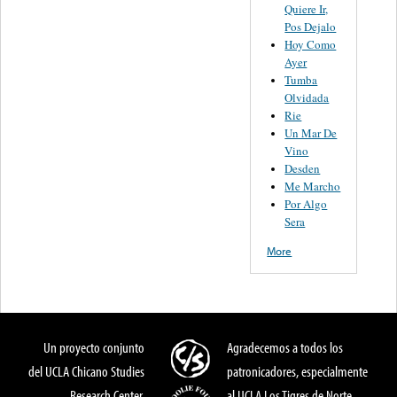
Quiere Ir,
Pos Dejalo
Hoy Como
Ayer
Tumba
Olvidada
Rie
Un Mar De
Vino
Desden
Me Marcho
Por Algo
Sera
More
Un proyecto conjunto
Agradecemos a todos los
del UCLA Chicano Studies
patronicadores, especialmente
Research Center,
al UCLA Los Tigres de Norte