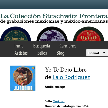
Skip to main content
Inicio
Búsqueda
Canciones
Artistas
Sellos
Blog
Español
Yo Te Dejo Libre
de
Lalo Rodriguez
Audio excerpt
Error loading media: File
could not be played
Sello
Musimex
Numero de Catalogo
mm-5054