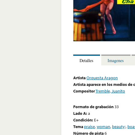
Detalles
Imagenes
Artista
Orquesta Aragon
Artista aparece en los medios de
Compositor
Tremble, Juanito
Formato de grabación
33
Lado A:
a
Condición:
E+
Tema
praise
,
woman
,
beauty;
,
boas
Número de pista
6