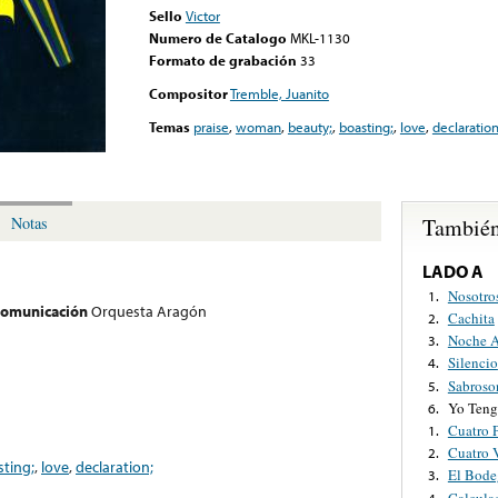
Sello
Victor
Numero de Catalogo
MKL-1130
Formato de grabación
33
Compositor
Tremble, Juanito
Temas
praise
,
woman
,
beauty;
,
boasting;
,
love
,
declaration
También
Notas
LADO A
Nosotro
1.
 comunicación
Orquesta Aragón
Cachita
2.
Noche A
3.
Silencio
4.
Sabroso
5.
Yo Ten
6.
Cuatro 
1.
Cuatro 
2.
ting;
,
love
,
declaration;
El Bode
3.
Calcula
4.