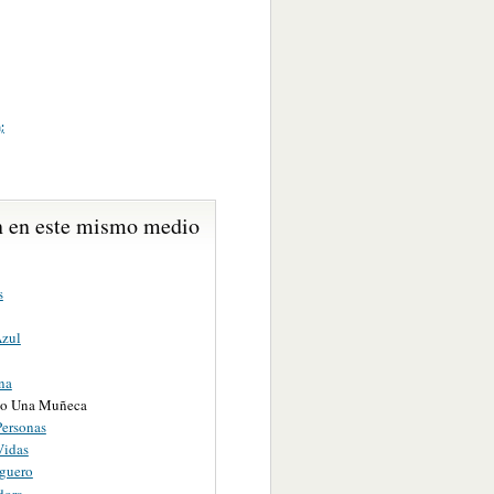
;
 en este mismo medio
s
zul
na
go Una Muñeca
Personas
Vidas
guero
dora