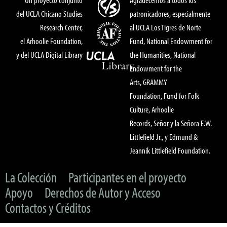
del UCLA Chicano Studies
patronicadores, especialmente
Research Center,
al UCLA Los Tigres de Norte
el Arhoolie Foundation,
Fund, National Endowment for
y del UCLA Digital Library
the Humanities, National
Endowment for the
Arts, GRAMMY
Foundation, Fund for Folk
Culture, Arhoolie
Records, Señor y la Señora E.W.
Littlefield Jr., y Edmund &
Jeannik Littlefield Foundation.
La Colección
Participantes en el proyecto
Apoyo
Derechos de Autor y Acceso
Contactos y Créditos