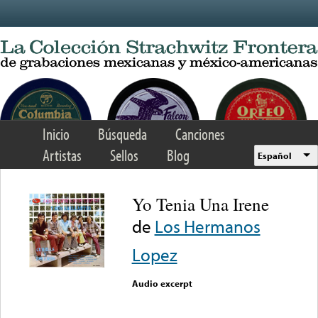
Skip to main content
Inicio
Búsqueda
Canciones
Artistas
Sellos
Blog
Español
Yo Tenia Una Irene
de
Los Hermanos
Lopez
Audio excerpt
Error loading media: File
could not be played