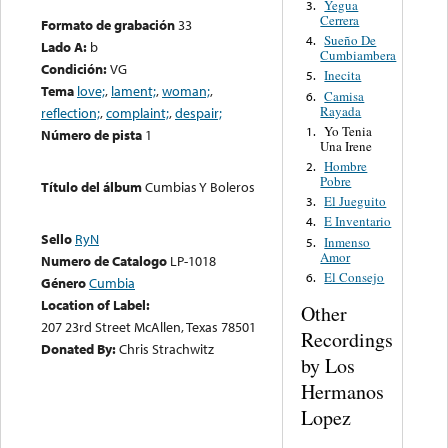
Yegua
3.
Cerrera
Formato de grabación
33
Sueño De
4.
Lado A:
b
Cumbiambera
Condición:
VG
Inecita
5.
Tema
love;
,
lament;
,
woman;
,
Camisa
6.
Rayada
reflection;
,
complaint;
,
despair;
Yo Tenia
1.
Número de pista
1
Una Irene
Hombre
2.
Pobre
Título del álbum
Cumbias Y Boleros
El Jueguito
3.
E Inventario
4.
Sello
RyN
Inmenso
5.
Amor
Numero de Catalogo
LP-1018
El Consejo
6.
Género
Cumbia
Location of Label:
Other
207 23rd Street McAllen, Texas 78501
Recordings
Donated By:
Chris Strachwitz
by Los
Hermanos
Lopez