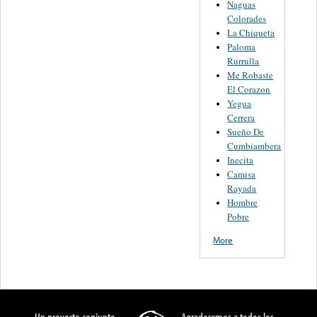
Naguas
Colorades
La Chiqueta
Paloma
Rurrulla
Me Robaste
El Corazon
Yegua
Cerrera
Sueño De
Cumbiambera
Inecita
Camisa
Rayada
Hombre
Pobre
More
Un proyecto conjunto
Agradecemos a todos los