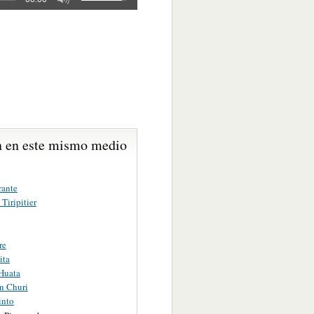
 en este mismo medio
rante
 Tiripitier
re
ita
Huata
n Churi
into