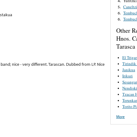
Yuritzki
4.
Caneltzi
5.
Tembuch
6.
stakua
Tembuch
6.
Other R
Hnos. C
Tarasca
El Triga
Tirindik 
band; nice - very different. Tarascan. Dubbed from LP. Nice
Janikua
Irikuri
Sesangar
Nendiski
Tzacan 
Terunka
Torito P
More