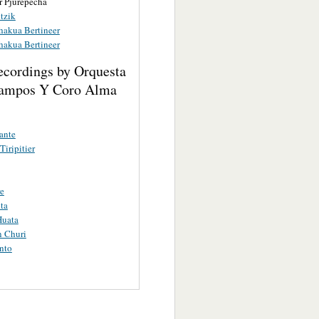
r Pjurepecha
tzik
akua Bertineer
akua Bertineer
ecordings by Orquesta
ampos Y Coro Alma
rante
Tiripitier
e
ta
Huata
n Churi
into