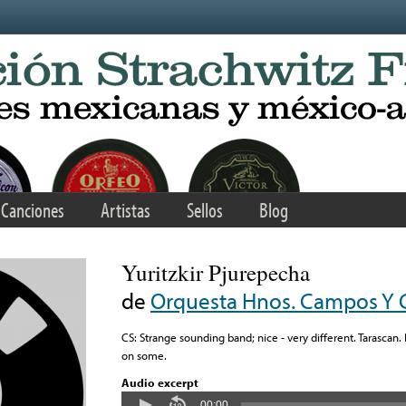
Canciones
Artistas
Sellos
Blog
Yuritzkir Pjurepecha
de
Orquesta Hnos. Campos Y 
CS: Strange sounding band; nice - very different. Tarascan
on some.
Audio excerpt
00:00