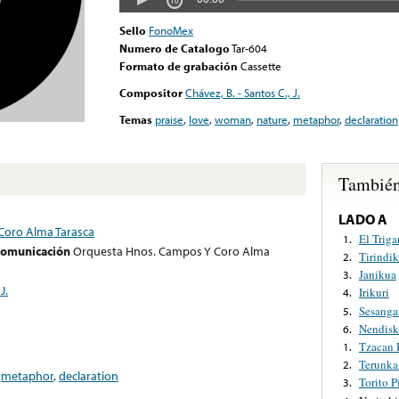
Sello
FonoMex
Numero de Catalogo
Tar-604
Formato de grabación
Cassette
Compositor
Chávez, B. - Santos C., J.
Temas
praise
,
love
,
woman
,
nature
,
metaphor
,
declaration
También
LADO A
Coro Alma Tarasca
El Triga
1.
 comunicación
Orquesta Hnos. Campos Y Coro Alma
Tirindik
2.
Janikua
3.
J.
Irikuri
4.
Sesanga
5.
Nendisk
6.
Tzacan 
1.
Terunka
2.
,
metaphor
,
declaration
Torito P
3.