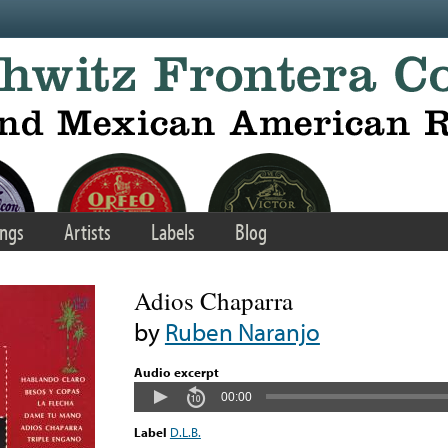
ngs
Artists
Labels
Blog
Adios Chaparra
by
Ruben Naranjo
Audio excerpt
00:00
Label
D.L.B.