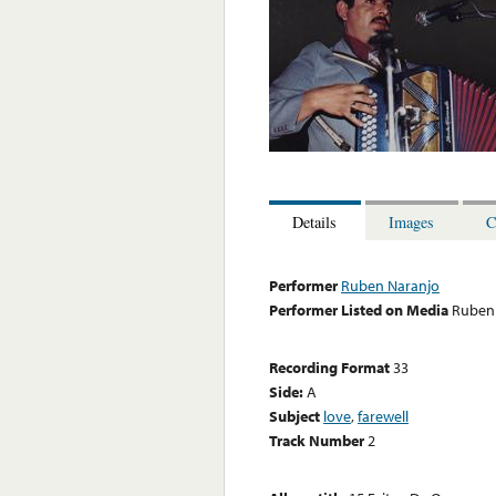
Details
Images
C
Performer
Ruben Naranjo
Performer Listed on Media
Ruben
Recording Format
33
Side:
A
Subject
love
,
farewell
Track Number
2