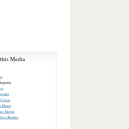
 this Media
ha
haparra
vo
Engaño
 Copas
u Mano
mo Alegre
Vaya Bonito