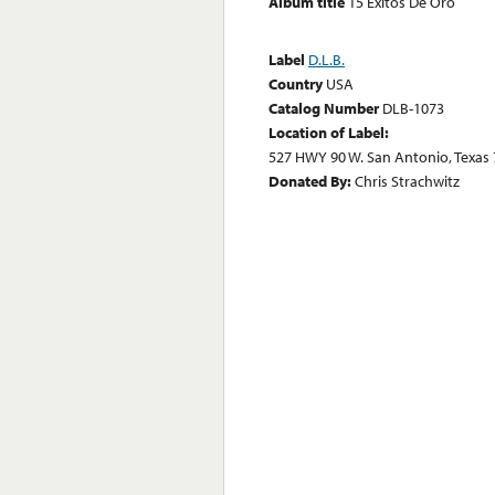
Album title
15 Exitos De Oro
Label
D.L.B.
Country
USA
Catalog Number
DLB-1073
Location of Label:
527 HWY 90 W. San Antonio, Texas
Donated By:
Chris Strachwitz