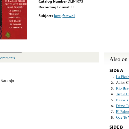
Catalog Number
DLB-1073
Recording Format
33
Subjects
love
,
farewell
Also on
omments
SIDE A
La Flec
1.
 Naranjo
Adios C
2.
Rio Bra
3.
Triple 
4.
Besos Y
5.
Dáme T
6.
El Palo
7.
Que Te 
8.
SIDE B