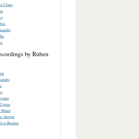
o Claro
ña
to
ita
Cuando
lla
te
ecordings by Ruben
ión
uando
a
vo
ngaño
 Copas
u Mano
o Alegre
Vaya Bonito