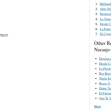
Habland
1.
Abre Ni
2.
Despaci
3.
La Vered
4.
Desde 
5.
La Estre
6.
El Coyo
7.
 78237
Other R
Naranjo
Desolac
Desde C
La Flech
Rio Bra
Triple E
Besos Y
Dáme T
El Palom
Que Te 
More