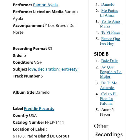
Damelo
1.
Performer
Ramon Ayala
Me Partes
2.
Performer Listed on Media
Ramón
El Alma
Ayala
Yo Te Amo
3.
Accompaniment
Y Los Bravos Del
Maria
Norte
Te Vi Pasar
4.
Parece Que
5.
Fue Hoy
Recording Format
33
SIDE B
Side:
b
Dale Dale
1.
Condition:
VG+
Ay Que
2.
Subject
love
,
declaration;
,
entreaty;
Pegarle A La
Track Number
5
Mujer
De Ti Me
3.
Acuerdo
Album title
Damelo
Colgo El
4.
Pico La
Paloma
Label
Freddie Records
Amor Y
5.
Placer
Country
USA
Catalog Number
FRLP-1411
Other
Location of Label:
Recordings
6118 S. Padre Island Dr. Corpus