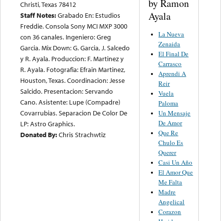
by Ramon
Christi, Texas 78412
Ayala
Staff Notes:
Grabado En: Estudios
Freddie. Consola Sony MCI MXP 3000
La Nueva
con 36 canales. Ingeniero: Greg
Zenaida
Garcia. Mix Down: G. Garcia, J. Salcedo
El Final De
y R. Ayala. Produccion: F. Martinez y
Carrasco
R. Ayala. Fotografia: Efrain Martinez,
Aprendi A
Houston, Texas. Coordinacion: Jesse
Reir
Salcido. Presentacion: Servando
Vuela
Cano. Asistente: Lupe (Compadre)
Paloma
Covarrubias. Separacion De Color De
Un Mensaje
De Amor
LP: Astro Graphics.
Que Re
Donated By:
Chris Strachwtiz
Chulo Es
Querer
Casi Un Año
El Amor Que
Me Falta
Madre
Angelical
Corazon