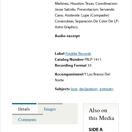
Martinez, Houston, Texas. Coordinacion:
Jesse Salcido. Presentacion: Servando
Cano. Asistente: Lupe (Compadre)
Covarrubias. Separacion De Color De LP:
Astro Graphics.
Audio excerpt
Error loading media: File
could not be played
Label
Freddie Records
Catalog Number
FRLP-1411
Recording Format
33
Accompaniment
Y Los Bravos Del
Norte
Subjects
love
,
declaration;
,
entreaty;
Also on
Details
Images
this Media
Comments
SIDE A