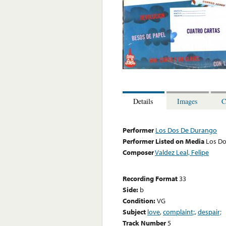
Details
Images
C
Performer
Los Dos De Durango
Performer Listed on Media
Los D
Composer
Valdez Leal, Felipe
Recording Format
33
Side:
b
Condition:
VG
Subject
love
,
complaint;
,
despair;
Track Number
5