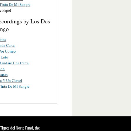
Tinta De Mi Sangre
e Papel
ecordings by Los Dos
ango
itas
nda Carta
or Correo
 Luto
Mandare Una Carta
ion
artas
a Y Un Clavel
inta De Mi Sangre
Tigres del Norte Fund, the