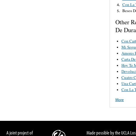
Con La 
4.
Besos D
5.
Other R
De Dur
Con Cart
Mi Segu
Amores P
Carta De
Hoy Te 
Devoluc
Cuatro C
Una Cart
Con La T
More
A joint project of
Made possible by the UCLA Los 