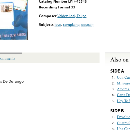
Catalog Number
LPTF-72548
Recording Format
33
Composer
Valdez Leal, Felipe
Subjects
love
,
complaint;
,
despair;
Also on
omments
SIDE A
Con Car
1.
os De Durango
Mi Segu
2.
Amores 
3.
Carta D
4.
Hoy Te 
5.
SIDE B
Devoluc
1.
Cuatro 
2.
Una Car
3.