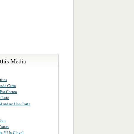
 this Media
titas
nda Carta
Por Correo
e Luto
Mandare Una Carta
ion
Cartas
ta Y Un Clavel