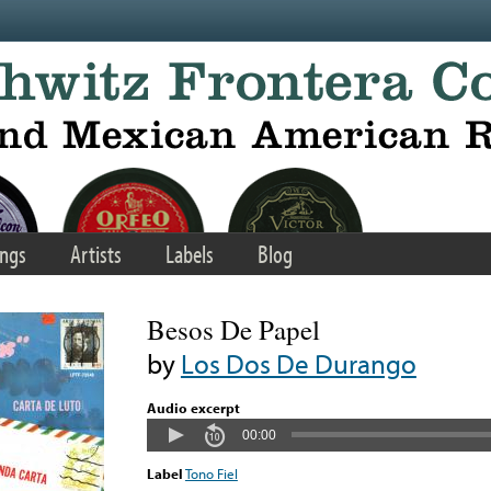
ngs
Artists
Labels
Blog
Besos De Papel
by
Los Dos De Durango
Audio excerpt
00:00
Label
Tono Fiel