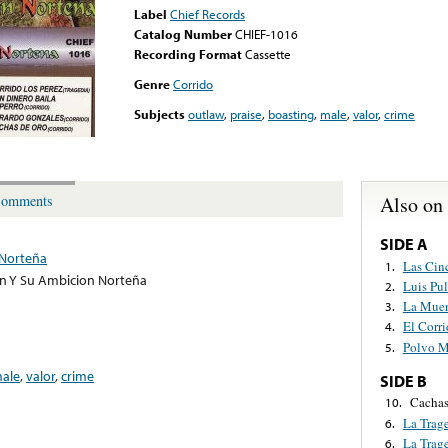
Label
Chief Records
Catalog Number
CHIEF-1016
Recording Format
Cassette
Genre
Corrido
Subjects
outlaw
,
praise
,
boasting
,
male
,
valor
,
crime
Also on
omments
SIDE A
 Norteña
Las Cin
1.
n Y Su Ambicion Norteña
Luis Pu
2.
La Muer
3.
El Corr
4.
Polvo M
5.
ale
,
valor
,
crime
SIDE B
Cachas
10.
La Trag
6.
La Trag
6.