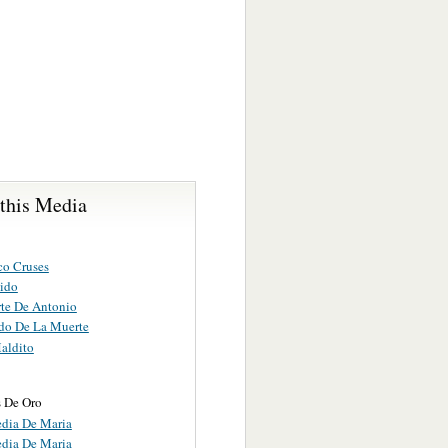
 this Media
co Cruses
lido
te De Antonio
ido De La Muerte
aldito
 De Oro
edia De Maria
edia De Maria