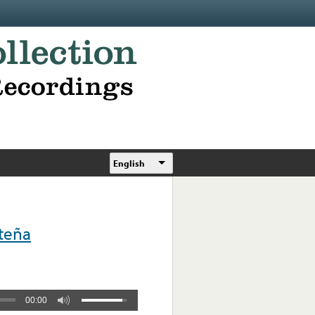
English
teña
00:00