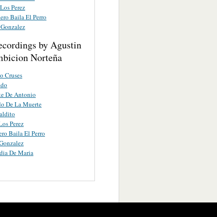
 Los Perez
ro Baila El Perro
 Gonzalez
ecordings by Agustin
bicion Norteña
o Cruses
ido
te De Antonio
do De La Muerte
aldito
Los Perez
ro Baila El Perro
 Gonzalez
dia De Maria