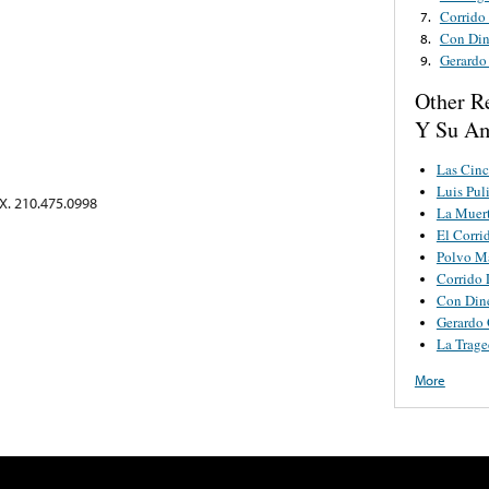
Corrido
7.
Con Dine
8.
Gerardo
9.
Other R
Y Su Am
Las Cinc
Luis Pul
FX. 210.475.0998
La Muer
El Corri
Polvo M
Corrido 
Con Dine
Gerardo
La Trage
More