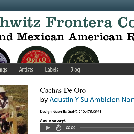
ngs
Artists
Labels
Blog
Cachas De Oro
by
Agustin Y Su Ambicion Nor
Design: Guerrilla GraFX. 210.475.0998
Audio excerpt
00:00