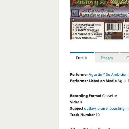
Details
Images
C
Performer
Agustin Y Su Ambicion
Performer Listed on Media
Agusti
Recording Format
Cassette
Side:
B
Subject
outlaw
,
praise
,
boasting
,
m
Track Number
10