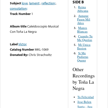
SIDE B
Subject
love
,
lament;
,
reflection;
,
Reina
1.
consolation;
Africana
Track Number
1
Aunque
2.
Pasen Mil
Años
Album title
Caleidoscopio Musical
Manos
3.
Blancas
Con Toña La Negra
Cuando Tu
4.
Me Querias
Label
Victor
Mi Unica
5.
Ilusion
Catalog Number
MKL-1069
Si Me
6.
Donated By:
Chris Strachwitz
Pudieras
Querer
Other
Recordings
by Toña La
Negra
Tu Felicidad
Jose Belen
Santa - Ana