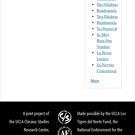
Tres Palabras
Rumbantela
Tres Palabras
Rumbantela
Te Quieres Ir
Se Muy
Bien Que
Vendras
La Negra
Leonor
La Negrita
Concepcion
More
A joint project of
Made possible by the UCLA Los
the UCLA Chicano Studies
Tigres del Norte Fund, the
Research Center,
National Endowment for the