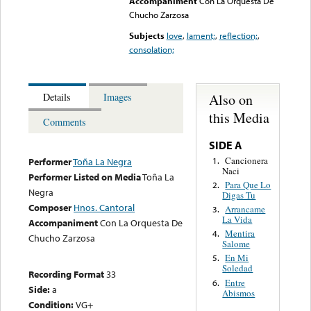
Accompaniment
Con La Orquesta De
Chucho Zarzosa
Subjects
love
,
lament;
,
reflection;
,
consolation;
Also on
Details
Images
this Media
Comments
SIDE A
Cancionera
1.
Performer
Toña La Negra
Naci
Performer Listed on Media
Toña La
Para Que Lo
2.
Negra
Digas Tu
Composer
Hnos. Cantoral
Arrancame
3.
La Vida
Accompaniment
Con La Orquesta De
Mentira
4.
Chucho Zarzosa
Salome
En Mi
5.
Soledad
Recording Format
33
Entre
6.
Side:
a
Abismos
Condition:
VG+