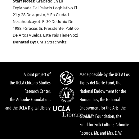
Staff Notes:
Grabado En La
Explanada Del Palacio Legislativo El
21 y 28 De agosto, Y En Ciudad
Nezahualcoyotl El 30 De Junio De
1988. (Gracias Sr. Presidente, Politico
De Altos Vuelos, Este Pais Tiene Voz)
Donated By:
Chris Strachwitz
A joint project of
Made possible by the UCLA Los
the UCLA Chicano Studies
Tigres del Norte Fund, the
Research Center,
National Endowment for the
the Arhoolie Foundation,
Humanities, the National
and the UCLA Digital Library
Endowment for the Arts, the
GRAMMY Foundation, the
Fund for Folk Culture, Arhoolie
Records, Mr. and Mrs. E. W.