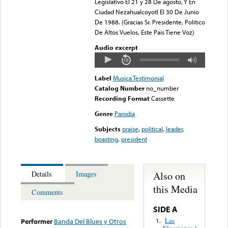
Legislativo El 21 y 28 De agosto, Y En
Ciudad Nezahualcoyotl El 30 De Junio
De 1988. (Gracias Sr. Presidente, Politico
De Altos Vuelos, Este Pais Tiene Voz)
Audio excerpt
Label
Musica Testimonial
Catalog Number
no_number
Recording Format
Cassette
Genre
Parodia
Subjects
praise
,
political
,
leader
,
boasting
,
president
Also on
Details
Images
this Media
Comments
SIDE A
Las
1.
Performer
Banda Del Blues y Otros
Elecciones /