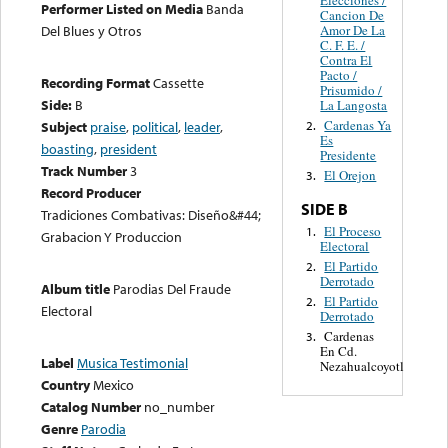
Performer Listed on Media
Banda
Cancion De
Amor De La
Del Blues y Otros
C. F. E. /
Contra El
Pacto /
Recording Format
Cassette
Prisumido /
Side:
B
La Langosta
Cardenas Ya
2.
Subject
praise
,
political
,
leader
,
Es
boasting
,
president
Presidente
Track Number
3
El Orejon
3.
Record Producer
SIDE B
Tradiciones Combativas: Diseño&#44;
El Proceso
1.
Grabacion Y Produccion
Electoral
El Partido
2.
Derrotado
Album title
Parodias Del Fraude
El Partido
2.
Electoral
Derrotado
Cardenas
3.
En Cd.
Label
Musica Testimonial
Nezahualcoyotl
Country
Mexico
Catalog Number
no_number
Genre
Parodia