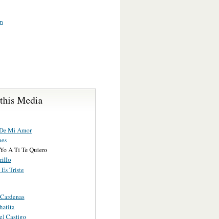
n
 this Media
 De Mi Amor
nes
 Yo A Ti Te Quiero
rillo
Es Triste
 Cardenas
hatita
el Castigo