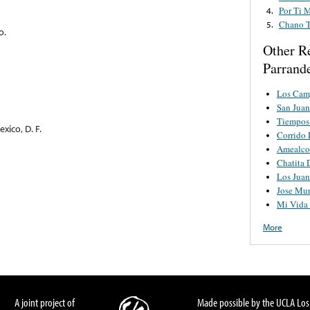
Por Ti 
4.
Chano T
5.
o.
Other R
Parrand
Los Camp
San Jua
Tiempos
xico, D. F.
Corrido
Amealco
Chatita
Los Juan
Jose Mur
Mi Vida 
More
A joint project of
Made possible by the UCLA Los 