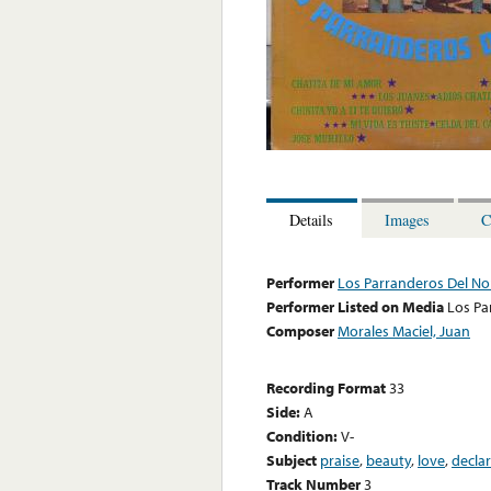
Details
Images
C
Performer
Los Parranderos Del No
Performer Listed on Media
Los Pa
Composer
Morales Maciel, Juan
Recording Format
33
Side:
A
Condition:
V-
Subject
praise
,
beauty
,
love
,
decla
Track Number
3