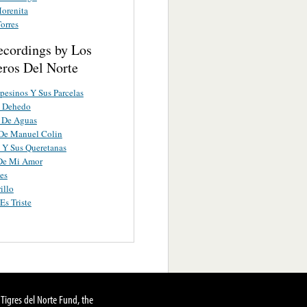
Morenita
orres
ecordings by Los
eros Del Norte
esinos Y Sus Parcelas
n Dehedo
 De Aguas
 De Manuel Colin
 Y Sus Queretanas
 De Mi Amor
es
illo
Es Triste
Tigres del Norte Fund, the