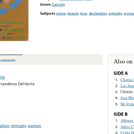
Genre
Canción
Subjects
praise
,
beauty
,
love
,
declaration
,
entreaty
,
woma
Also on
omments
SIDE A
rte
Chatita
1.
rranderos Del Norte
Los Jua
2.
Chinita
3.
Jose Mu
4.
Mi Vida 
5.
SIDE B
Alfonso
1.
ration
,
entreaty
,
woman
Adios C
2.
Celda D
3.