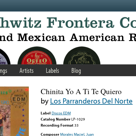
ngs
Artists
Labels
Blog
Chinita Yo A Ti Te Quiero
by
Los Parranderos Del Norte
Label
Discos EDM
Catalog Number
LP-1029
Recording Format
33
Composer
Morales Maciel, Juan