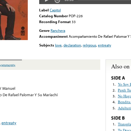
Label
Capitol
Catalog Number
POP-226
Recording Format
33
Genre
Ranchera
Accompaniment
Acompañamiento De Rafael Palomar Y S
Subjects
love
,
declaration
,
religious
,
entreaty
Also on
omments
SIDE A
Yo Soy 
1.
 Y Manuel
Perdi T
2.
De Rafael Palomar Y Su Mariachi
No Haga
3.
Bendita
4.
Adulter
5.
SIDE B
,
entreaty
Transpl
1.
Tu Desc
2.