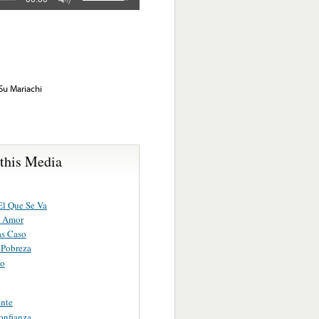
u Mariachi
 this Media
El Que Se Va
u Amor
s Caso
 Pobreza
io
ante
onfianza