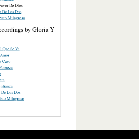
Favor De Dios
o De Los Dos
risto Milagroso
ecordings by Gloria Y
l Que Se Va
 Amor
s Caso
Pobreza
o
nte
nfianza
 De Los Dos
isto Milagroso