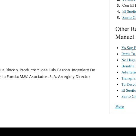
Con El 
3.
El Sueñ
4.
Santo C
5.
Other R
Manuel
Yo Soy E
Perdi Tu
No Haga
Bendita 
esus Rincon. Productor: Jose Luis Gazcon. Ingeniero De
Adulteri
 La Funda: M.W. Asociados, S. A. Arreglo y Director
Transpla
Tu Desco
El Sueño
Santo Cr
More