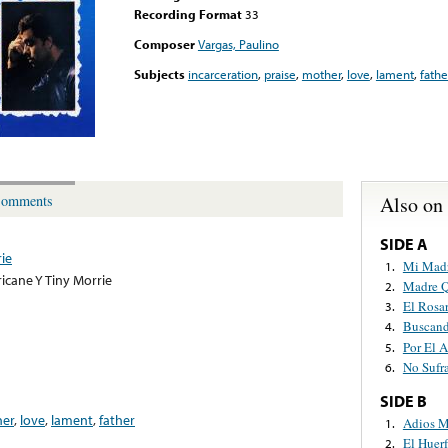
Recording Format
33
Composer
Vargas, Paulino
Subjects
incarceration
,
praise
,
mother
,
love
,
lament
,
fathe
Also on
omments
SIDE A
rie
Mi Madr
1.
ricane Y Tiny Morrie
Madre Q
2.
El Rosa
3.
Buscan
4.
Por El 
5.
No Sufr
6.
SIDE B
er
,
love
,
lament
,
father
Adios M
1.
El Huer
2.