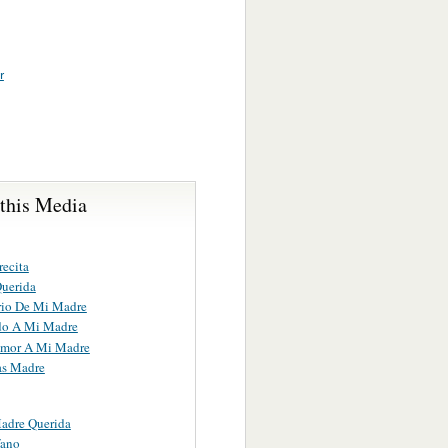
r
 this Media
ecita
uerida
rio De Mi Madre
do A Mi Madre
Amor A Mi Madre
as Madre
adre Querida
fano