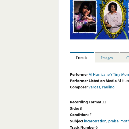
Details
Images
C
Performer
Al Hurricane Y Tiny Mor
Performer Listed on Media
Al Hur
Composer
Vargas, Paulino
Recording Format
33
Side:
B
Condition:
E
Subject
incarceration
,
praise
,
moth
Track Number
6