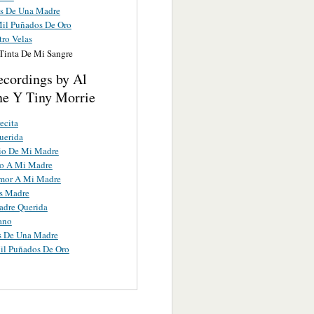
s De Una Madre
Mil Puñados De Oro
tro Velas
Tinta De Mi Sangre
ecordings by Al
ne Y Tiny Morrie
ecita
uerida
io De Mi Madre
o A Mi Madre
Amor A Mi Madre
s Madre
adre Querida
ano
s De Una Madre
il Puñados De Oro