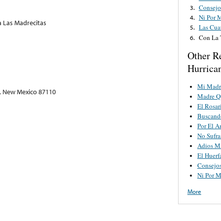
Consejo
3.
Ni Por 
4.
 Las Madrecitas
Las Cua
5.
Con La 
6.
Other R
Hurrica
Mi Madr
, New Mexico 87110
Madre Q
El Rosar
Buscand
Por El 
No Sufra
Adios M
El Huerf
Consejo
Ni Por M
More