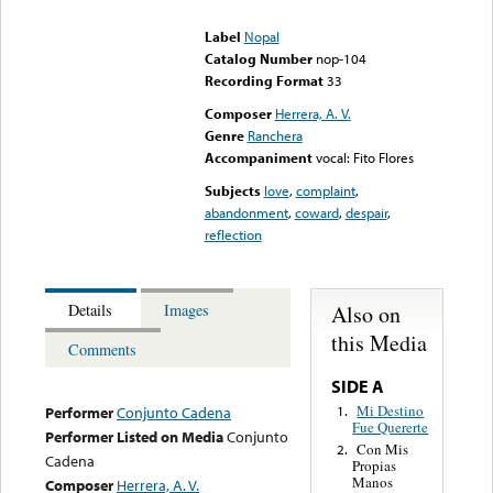
could not be played
Label
Nopal
Catalog Number
nop-104
Recording Format
33
Composer
Herrera, A. V.
Genre
Ranchera
Accompaniment
vocal: Fito Flores
Subjects
love
,
complaint
,
abandonment
,
coward
,
despair
,
reflection
Also on
Details
Images
this Media
Comments
SIDE A
Mi Destino
1.
Performer
Conjunto Cadena
Fue Quererte
Performer Listed on Media
Conjunto
Con Mis
2.
Cadena
Propias
Manos
Composer
Herrera, A. V.