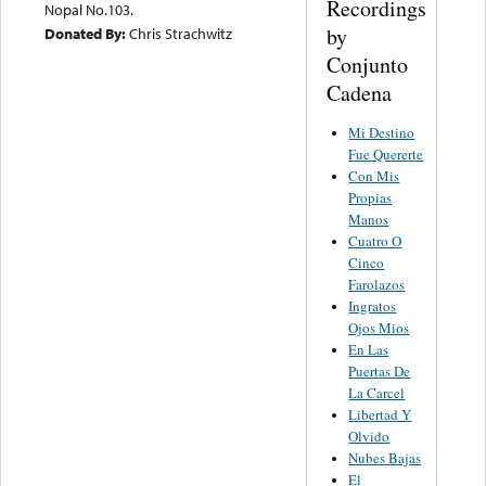
Recordings
Nopal No.103.
by
Donated By:
Chris Strachwitz
Conjunto
Cadena
Mi Destino
Fue Quererte
Con Mis
Propias
Manos
Cuatro O
Cinco
Farolazos
Ingratos
Ojos Mios
En Las
Puertas De
La Carcel
Libertad Y
Olvido
Nubes Bajas
El