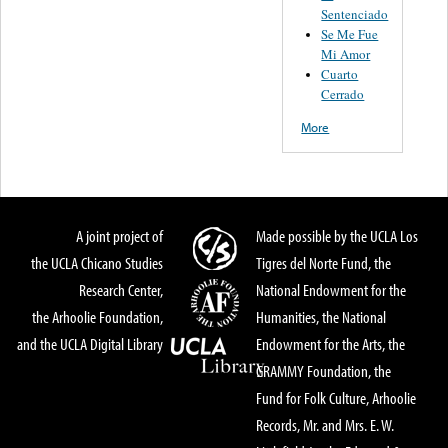
Sentenciado
Se Me Fue
Mi Amor
Cuarto
Cerrado
More
A joint project of
Made possible by the UCLA Los
the UCLA Chicano Studies
Tigres del Norte Fund, the
Research Center,
National Endowment for the
the Arhoolie Foundation,
Humanities, the National
and the UCLA Digital Library
Endowment for the Arts, the
GRAMMY Foundation, the
Fund for Folk Culture, Arhoolie
Records, Mr. and Mrs. E. W.