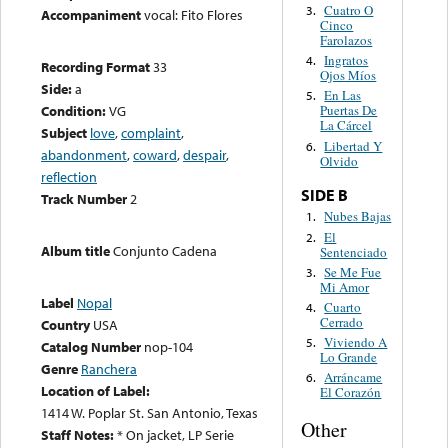
Cuatro O
3.
Accompaniment
vocal: Fito Flores
Cinco
Farolazos
Ingratos
4.
Recording Format
33
Ojos Míos
Side:
a
En Las
5.
Condition:
VG
Puertas De
La Cárcel
Subject
love
,
complaint
,
Libertad Y
6.
abandonment
,
coward
,
despair
,
Olvido
reflection
SIDE B
Track Number
2
Nubes Bajas
1.
El
2.
Album title
Conjunto Cadena
Sentenciado
Se Me Fue
3.
Mi Amor
Label
Nopal
Cuarto
4.
Cerrado
Country
USA
Viviendo A
5.
Catalog Number
nop-104
Lo Grande
Genre
Ranchera
Arráncame
6.
Location of Label:
El Corazón
1414 W. Poplar St. San Antonio, Texas
Other
Staff Notes:
* On jacket, LP Serie