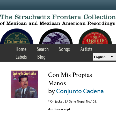
Skip to main content
Home
Search
Songs
Artists
Labels
Blog
English
Con Mis Propias
Manos
by
Conjunto Cadena
* On jacket, LP Serie Nopal No.103.
Audio excerpt
Error loading media: File