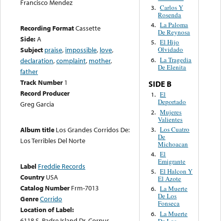
Francisco Mendez
Carlos Y
3.
Rosenda
La Paloma
4.
Recording Format
Cassette
De Reynosa
Side:
A
El Hijo
5.
Subject
praise
,
impossible
,
love
,
Olvidado
La Tragedia
6.
declaration
,
complaint
,
mother
,
De Elenita
father
Track Number
1
SIDE B
Record Producer
El
1.
Deportado
Greg Garcia
Mujeres
2.
Valientes
Los Cuatro
Album title
Los Grandes Corridos De:
3.
De
Los Terribles Del Norte
Michoacan
El
4.
Emigrante
Label
Freddie Records
El Halcon Y
5.
Country
USA
El Azote
Catalog Number
Frm-7013
La Muerte
6.
De Los
Genre
Corrido
Fonseca
Location of Label:
La Muerte
6.
6118 S. Padre Island Dr. Corpus
De Los