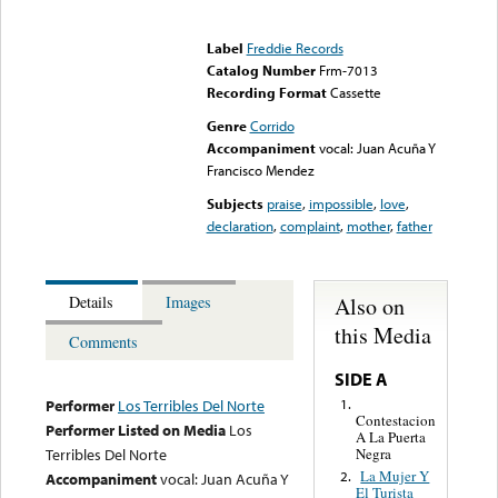
Error loading media: File
could not be played
Label
Freddie Records
Catalog Number
Frm-7013
Recording Format
Cassette
Genre
Corrido
Accompaniment
vocal: Juan Acuña Y
Francisco Mendez
Subjects
praise
,
impossible
,
love
,
declaration
,
complaint
,
mother
,
father
Also on
Details
Images
this Media
Comments
SIDE A
1.
Performer
Los Terribles Del Norte
Contestacion
Performer Listed on Media
Los
A La Puerta
Negra
Terribles Del Norte
La Mujer Y
2.
Accompaniment
vocal: Juan Acuña Y
El Turista