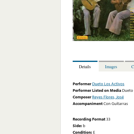
Details
Images
C
Performer
Dueto Los Activos
Performer Listed on Media
Dueto 
Composer
Reyes Flores, José
Accompaniment
Con Guitarras
Recording Format
33
Side:
b
Condition:
E