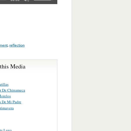
ament
,
reflection
 this Media
rillas
ir De Chinameca
Morelos
a De Mi Padre
Primavera
te Luna