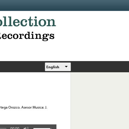
English
rtega Orozco. Asesor Musica: J.
00:00