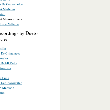
ta De Coaxomulco
 A Medrano
rino
 A Mauro Roman
cano Valiente
ecordings by Dueto
ivos
illas
r De Chinameca
orelos
 De Mi Padre
rimavera
te Luna
ta De Coaxomulco
 A Medrano
rino