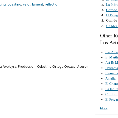
ting
,
boasting
,
valor
,
lament
,
reflection
La Indi
2.
Corrido
3.
El Pereg
4.
Corrido
5.
Un Mexi
6.
Other R
Los Act
Las Amar
El Marti
Asi Es M
na Aveleyra. Produccion: Celestino Ortega Orozco. Asesor
Herencia
Eterna P
Amalia
El Chan
La Indi
Corrido
El Pereg
More