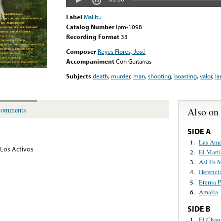
Label
Malibu
Catalog Number
lpm-1098
Recording Format
33
Composer
Reyes Flores, José
Accompaniment
Con Guitarras
Subjects
death
,
murder
,
man
,
shooting
,
boasting
,
valor
,
l
Also on
omments
SIDE A
Las Ama
1.
Los Activos
El Mart
2.
Asi Es 
3.
Herenci
4.
Eterna 
5.
Amalia
6.
SIDE B
El Chan
1.