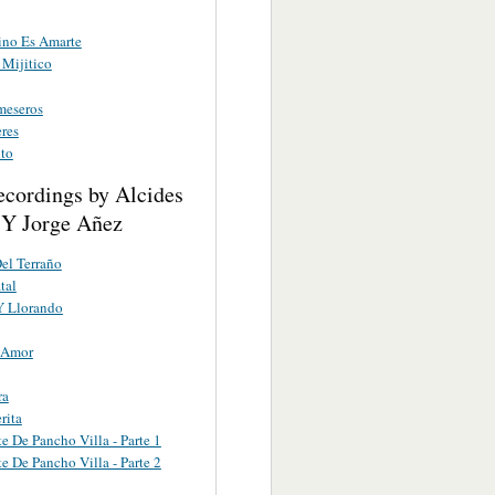
ino Es Amarte
 Mijitico
meseros
res
to
ecordings by Alcides
 Y Jorge Añez
el Terraño
tal
Y Llorando
 Amor
ra
rita
e De Pancho Villa - Parte 1
e De Pancho Villa - Parte 2