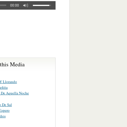
00:00
 this Media
Y Llorando
eñita
 De Aquella Noche
o De Sal
Espero
años