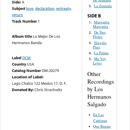
De Mañana
Side:
A
La Zenaida
5.
Subject
love
,
declaration
,
entreaty
,
return
SIDE B
Track Number
1
Margarita
1.
Margarita
De Tres
2.
Album title
Lo Mejor De Los
Flores
Hermanos Banda
Niegalo
3.
Pues
La Palma
4.
Label
DCM
Me Voy
5.
Lejos
Country
USA
Catalog Number
DM-20279
Other
Location of Label:
Recordings
Lago Chalco 122 Mexico 17, D. F.
by Los
Donated By:
Chris Strachwitz
Hermanos
Salgado
En Las
Cantinas
Que Buena