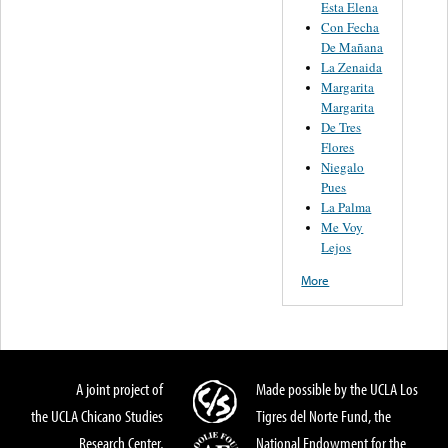
Esta Elena
Con Fecha
De Mañana
La Zenaida
Margarita
Margarita
De Tres
Flores
Niegalo
Pues
La Palma
Me Voy
Lejos
More
A joint project of
Made possible by the UCLA Los
the UCLA Chicano Studies
Tigres del Norte Fund, the
Research Center,
National Endowment for the