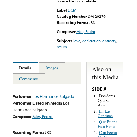
Source file not available
Label
DCM
Catalog Number
DM-20279
Recording Format
33
Composer
Mier, Pedro
Subjects
love
,
declaration
,
entreaty
,
return
Also on
Details
Images
this Media
Comments
SIDE A
Dos Seres
1.
Performer
Los Hermanos Salgado
Que Se
Performer Listed on Media
Los
Aman
Hermanos Salgado
En Las
2.
Cantinas
Composer
Mier, Pedro
Que Buena
3.
Esta Elena
Recording Format
33
Con Fecha
4.