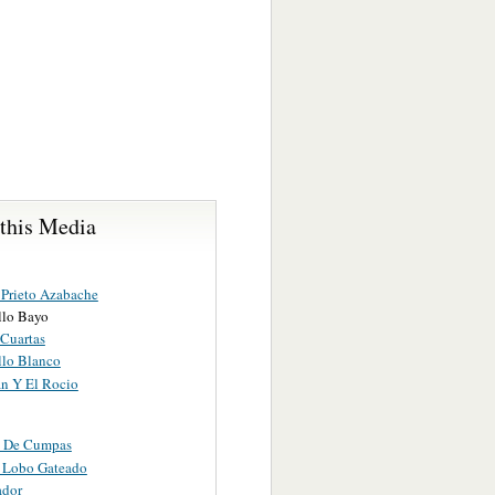
 this Media
 Prieto Azabache
llo Bayo
 Cuartas
llo Blanco
án Y El Rocio
o De Cumpas
o Lobo Gateado
ador