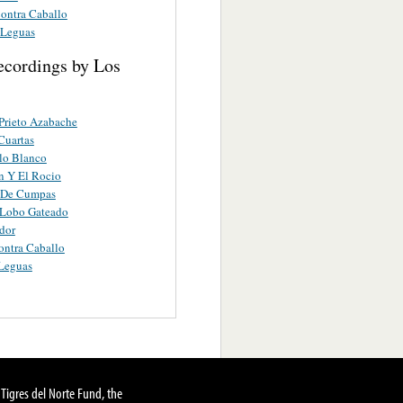
ontra Caballo
 Leguas
ecordings by Los
Prieto Azabache
 Cuartas
lo Blanco
n Y El Rocio
 De Cumpas
 Lobo Gateado
dor
ntra Caballo
 Leguas
Tigres del Norte Fund, the