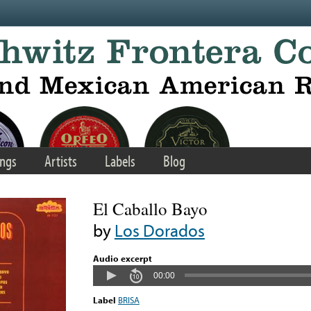
ngs
Artists
Labels
Blog
El Caballo Bayo
by
Los Dorados
Audio excerpt
00:00
Label
BRISA