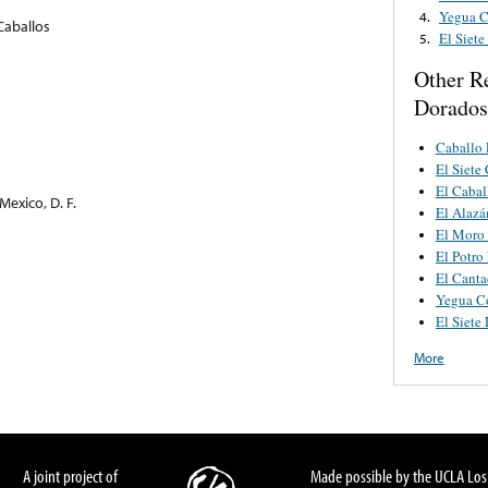
Yegua C
4.
Caballos
El Siete
5.
Other R
Dorados
Caballo 
El Siete
El Cabal
exico, D. F.
El Alazá
El Moro
El Potro
El Canta
Yegua Co
El Siete
More
A joint project of
Made possible by the UCLA Los 