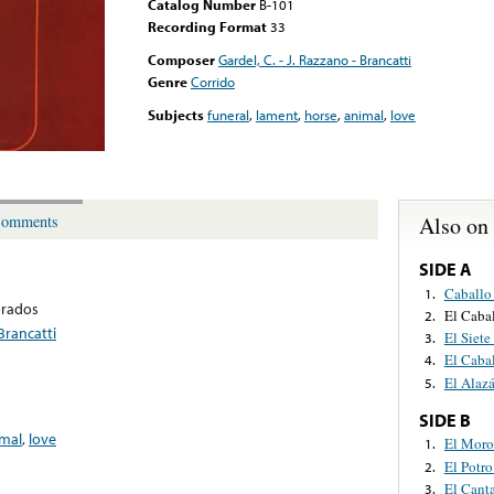
Catalog Number
B-101
Recording Format
33
Composer
Gardel, C. - J. Razzano - Brancatti
Genre
Corrido
Subjects
funeral
,
lament
,
horse
,
animal
,
love
Also on
omments
SIDE A
Caballo
1.
orados
El Caba
2.
 Brancatti
El Siete
3.
El Caba
4.
El Alaz
5.
SIDE B
mal
,
love
El Mor
1.
El Potr
2.
El Cant
3.