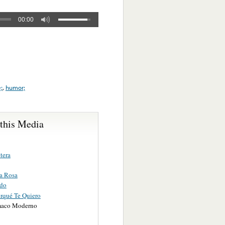
00:00
;
,
humor;
 this Media
tera
a Rosa
do
orqué Te Quiero
maco Moderno