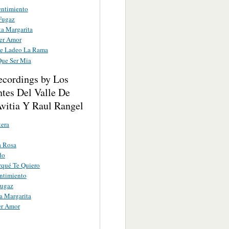
entimiento
 Fugaz
ta Margarita
er Amor
e Ladeo La Rama
Que Ser Mia
ecordings by Los
tes Del Valle De
Avitia Y Raul Rangel
tera
a Rosa
do
rqué Te Quiero
ntimiento
Fugaz
a Margarita
er Amor