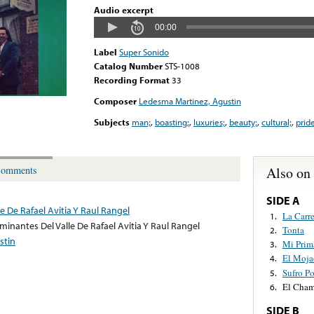
Audio excerpt
00:00
Label
Super Sonido
Catalog Number
STS-1008
Recording Format
33
Composer
Ledesma Martinez, Agustin
Subjects
man;
,
boasting;
,
luxuries;
,
beauty;
,
cultural;
,
pride
Also on
omments
SIDE A
e De Rafael Avitia Y Raul Rangel
La Carre
1.
minantes Del Valle De Rafael Avitia Y Raul Rangel
Tonta
2.
stin
Mi Prim
3.
El Moja
4.
Sufro P
5.
El Cha
6.
SIDE B