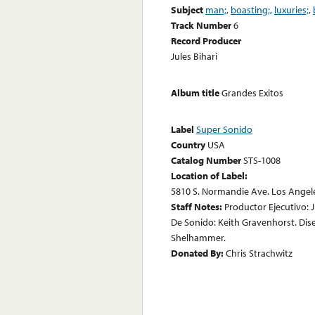
Subject
man;
,
boasting;
,
luxuries;
,
Track Number
6
Record Producer
Jules Bihari
Album title
Grandes Exitos
Label
Super Sonido
Country
USA
Catalog Number
STS-1008
Location of Label:
5810 S. Normandie Ave. Los Angele
Staff Notes:
Productor Ejecutivo: Ju
De Sonido: Keith Gravenhorst. Dis
Shelhammer.
Donated By:
Chris Strachwitz