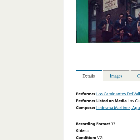
Details
Images
C
Performer
Los Caminantes Del Vall
Performer Listed on Media
Los Ca
Composer
Ledesma Martinez, Agu
Recording Format
33
Side:
a
Condition:
VG