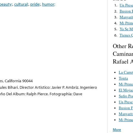
beauty;
,
cultural;
,
pride;
,
humor;
Un Pres
1.
Ilusion
2.
Margari
3.
Mi Prim
4.
Ya Se M
5.
Tienes 
6.
Other R
Caminan
Rafael 
La Carre
Tonta
s, California 90044
Mi Prim
les Bihari. Director Artistico: Javier P. Ambriz. Ingeniero
El Moja
eño Del Album: Ralph Pierce. Fotographia: Dave
Sufro Po
Un Prese
Ilusion 
Margarit
Mi Prim
More