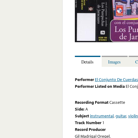
Details
Images
C
Performer
El Conjunto De Cuerdas
Performer Listed on Media
El Con
Recording Format
Cassette
Side:
A
Subject
instrumental
,
guitar
,
violin
Track Number
1
Record Producer
Gil Madrigal Oregel.