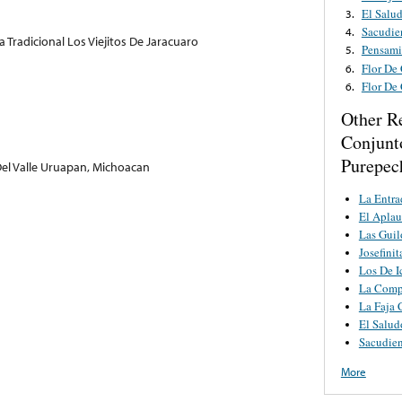
El Salu
3.
Sacudie
4.
Tradicional Los Viejitos De Jaracuaro
Pensami
5.
Flor De
6.
Flor De
6.
Other R
Conjunt
Purepec
el Valle Uruapan, Michoacan
La Entra
El Aplau
Las Guil
Josefinit
Los De I
La Comp
La Faja 
El Salu
Sacudie
More