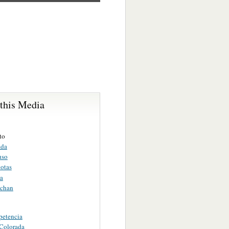
 this Media
to
ada
uso
lotas
ta
Ichan
etencia
 Colorada