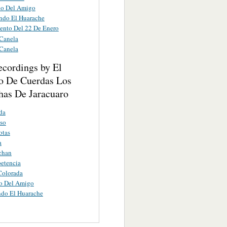
do Del Amigo
ndo El Huarache
ento Del 22 De Enero
 Canela
 Canela
ecordings by El
o De Cuerdas Los
has De Jaracuaro
da
so
otas
a
chan
etencia
Colorada
do Del Amigo
ndo El Huarache