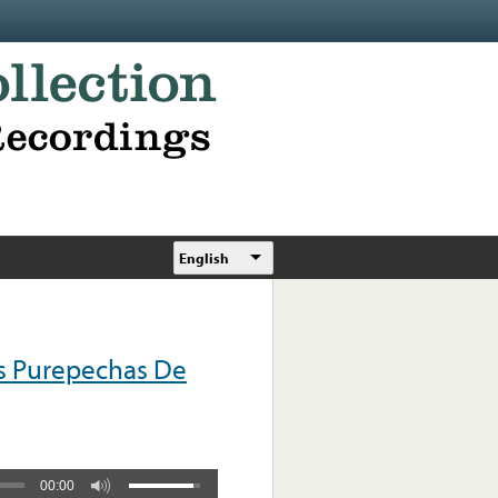
English
s Purepechas De
00:00