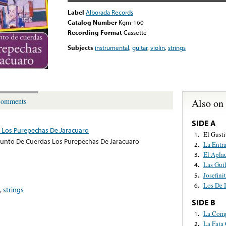
Label
Alborada Records
Catalog Number
Kgm-160
Recording Format
Cassette
Subjects
instrumental
,
guitar
,
violin
,
strings
Also on
omments
SIDE A
 Los Purepechas De Jaracuaro
El Gusti
1.
junto De Cuerdas Los Purepechas De Jaracuaro
La Entr
2.
El Apla
3.
Las Gui
4.
Josefini
5.
Los De 
6.
,
strings
SIDE B
La Comp
1.
La Faja
2.