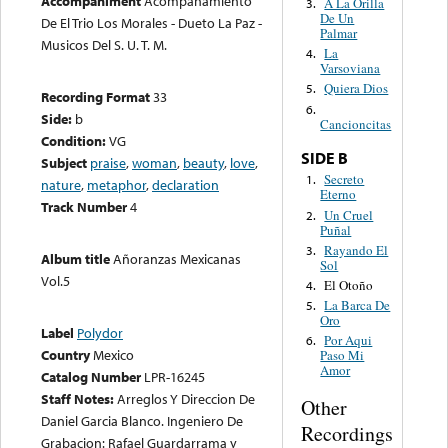
Accompaniment
Acompañamiento
A La Orilla
3.
De Un
De El Trio Los Morales - Dueto La Paz -
Palmar
Musicos Del S. U. T. M.
La
4.
Varsoviana
Quiera Dios
5.
Recording Format
33
6.
Side:
b
Cancioncitas
Condition:
VG
SIDE B
Subject
praise
,
woman
,
beauty
,
love
,
Secreto
1.
nature
,
metaphor
,
declaration
Eterno
Track Number
4
Un Cruel
2.
Puñal
Rayando El
3.
Album title
Añoranzas Mexicanas
Sol
Vol.5
El Otoño
4.
La Barca De
5.
Oro
Label
Polydor
Por Aqui
6.
Country
Mexico
Paso Mi
Amor
Catalog Number
LPR-16245
Staff Notes:
Arreglos Y Direccion De
Other
Daniel Garcia Blanco. Ingeniero De
Recordings
Grabacion: Rafael Guardarrama y