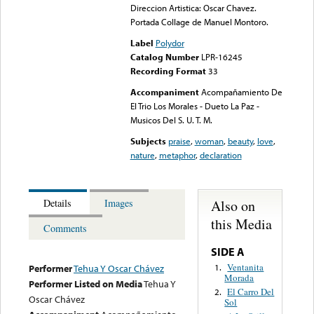
Direccion Artistica: Oscar Chavez.
Portada Collage de Manuel Montoro.
Label
Polydor
Catalog Number
LPR-16245
Recording Format
33
Accompaniment
Acompañamiento De
El Trio Los Morales - Dueto La Paz -
Musicos Del S. U. T. M.
Subjects
praise
,
woman
,
beauty
,
love
,
nature
,
metaphor
,
declaration
Also on
Details
Images
this Media
Comments
SIDE A
Ventanita
1.
Performer
Tehua Y Oscar Chávez
Morada
Performer Listed on Media
Tehua Y
El Carro Del
2.
Oscar Chávez
Sol