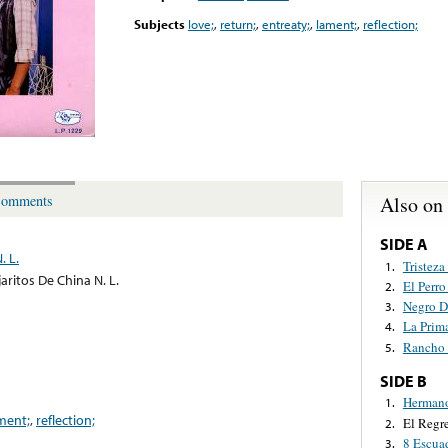
Subjects
love;
,
return;
,
entreaty;
,
lament;
,
reflection;
Also on
omments
SIDE A
. L.
Tristez
1.
aritos De China N. L.
El Perro
2.
Negro D
3.
La Prim
4.
Rancho 
5.
SIDE B
Hermano
1.
ment;
,
reflection;
El Regr
2.
8 Escua
3.