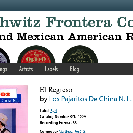
ngs
Artists
Labels
Blog
El Regreso
by
Los Pajaritos De China N. L.
Label
RyN
Catalog Number
RYN-1229
Recording Format
33
Composer
Martinez, José G.