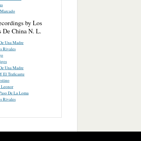
as
 Marcado
ecordings by Los
s De China N. L.
 De Una Madre
s Rivales
go
igos
 De Una Madre
Y El Traficante
stino
 Leonor
Paso De La Loma
s Rivales