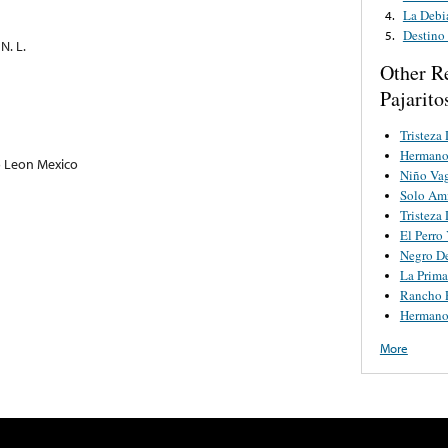
La Debi
4.
Destino
5.
N. L.
Other R
Pajarito
Tristeza
Hermano
o Leon Mexico
Niño Va
Solo Am
Tristeza
El Perro 
Negro De
La Prima
Rancho 
Hermano
More