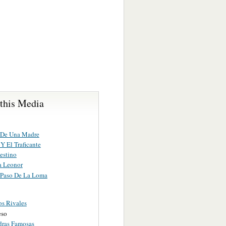
 this Media
a De Una Madre
 Y El Traficante
estino
a Leonor
Paso De La Loma
s Rivales
eso
dras Famosas