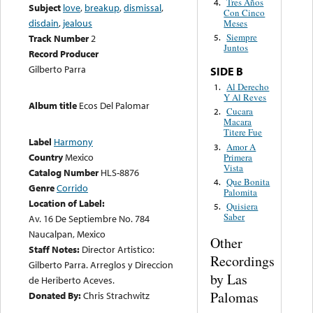
Tres Años
4.
Subject
love
,
breakup
,
dismissal
,
Con Cinco
disdain
,
jealous
Meses
Siempre
Track Number
2
5.
Juntos
Record Producer
Gilberto Parra
SIDE B
Al Derecho
1.
Y Al Reves
Album title
Ecos Del Palomar
Cucara
2.
Macara
Titere Fue
Label
Harmony
Amor A
3.
Country
Mexico
Primera
Vista
Catalog Number
HLS-8876
Que Bonita
4.
Genre
Corrido
Palomita
Location of Label:
Quisiera
5.
Saber
Av. 16 De Septiembre No. 784
Naucalpan, Mexico
Other
Staff Notes:
Director Artistico:
Recordings
Gilberto Parra. Arreglos y Direccion
by Las
de Heriberto Aceves.
Palomas
Donated By:
Chris Strachwitz