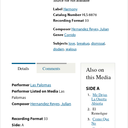
Source file not available
Label
Harmony
Catalog Number
HLS-8876
Recording Format
33
Composer
Hernandez Reyes, Julian
Genre
Corrido
Subjects
love
,
breakup
,
dismissal
,
disdain
,
jealous
Also on
Details
Comments
this Media
Performer
Las Palomas
SIDE A
Performer Listed on Media
Las
Me Dejas
1.
Palomas
La Ouerta
Abierta
Composer
Hernandez Reyes, Julian
El
2.
Remolque
Recording Format
33
Como Que
3.
No
Side:
A