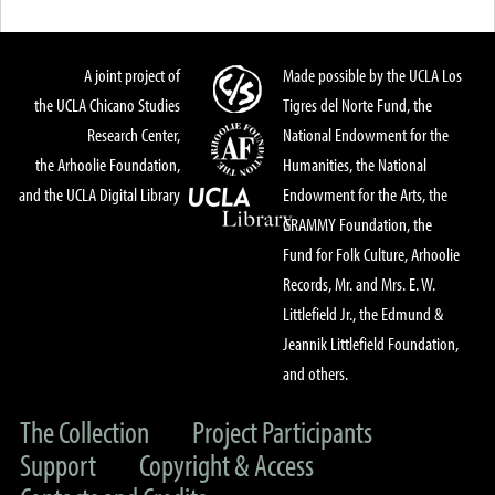
A joint project of
Made possible by the UCLA Los
the UCLA Chicano Studies
Tigres del Norte Fund, the
Research Center,
National Endowment for the
the Arhoolie Foundation,
Humanities, the National
and the UCLA Digital Library
Endowment for the Arts, the
GRAMMY Foundation, the
Fund for Folk Culture, Arhoolie
Records, Mr. and Mrs. E. W.
Littlefield Jr., the Edmund &
Jeannik Littlefield Foundation,
and others.
The Collection
Project Participants
Support
Copyright & Access