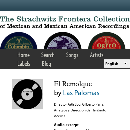
Skip to main content
Home
Search
Songs
Artists
Labels
Blog
English
El Remolque
by
Las Palomas
Director Artistico: Gilberto Parra.
Arreglos y Direccion de Heriberto
Aceves.
Audio excerpt