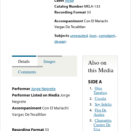
Label
Victor
Catalog Number
MKLA-133
Recording Format
33
Accompaniment
Con El Mariachi
Vargas De Tecalitlan
Subjects
unrequited
,
love;
,
complaint;
,
despair;
Also on
Details
Images
this Media
Comments
SIDE A
Ojos
1.
Performer
Jorge Negrete
Tapatios
Performer Listed on Media
Jorge
Cocula
2.
Negrete
Soy Infeliz
3.
Accompaniment
Con El Mariachi
Flor De
4.
Vargas De Tecalitlan
Azalea
Chaparrita
5.
Cuerpo De
Uva
Recording Format
33