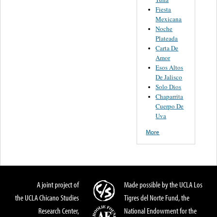
Fiesta
Mexicana
Noche
Plateada
Carta De
Amor
Esos Altos
De Jalisco
Solo Dios
Chaparrita
Cuerpo De
Uva
More
A joint project of
Made possible by the UCLA Los
the UCLA Chicano Studies
Tigres del Norte Fund, the
Research Center,
National Endowment for the