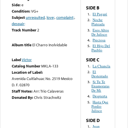
Side:
e
SIDE B
Condition:
VG+
El Pagaré
1.
Subject
unrequited
,
love;
,
complaint;
,
Noche
2.
despair;
Plateada
Track Number
2
Esos Altos
3.
De Jalisco
Preciosa
4.
Album title
El Charro Inolvidable
El Hijo Del
5.
Pueblo
SIDE C
Label
Victor
Catalog Number
MKLA-133
La Chancla
1.
El
2.
Location of Label:
Desterrado
Avenida Cuitlahuac No. 2519 Mexico
Si Tu Te
3.
D. F. 02870
Enamoraras
De Mi
Staff Notes:
Arr: Trio Calaveras
Despierta
4.
Donated By:
Chris Strachwitz
Hasta Que
5.
Perdio
Jalisco
SIDE D
Juan
1.