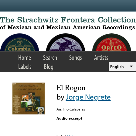
Skip to main content
Home
Search
Songs
Artists
Labels
Blog
English
El Rogon
by
Jorge Negrete
Arr: Trio Calaveras
Audio excerpt
Error loading media: File
could not be played