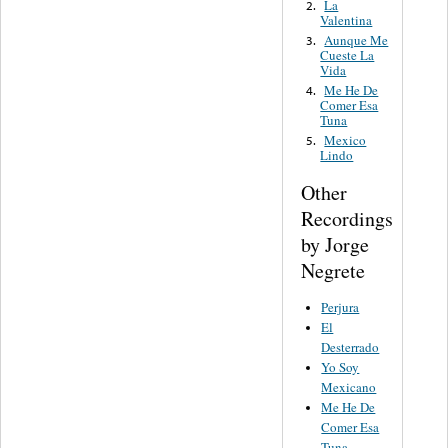
La
2.
Valentina
Aunque Me
3.
Cueste La
Vida
Me He De
4.
Comer Esa
Tuna
Mexico
5.
Lindo
Other
Recordings
by Jorge
Negrete
Perjura
El
Desterrado
Yo Soy
Mexicano
Me He De
Comer Esa
Tuna