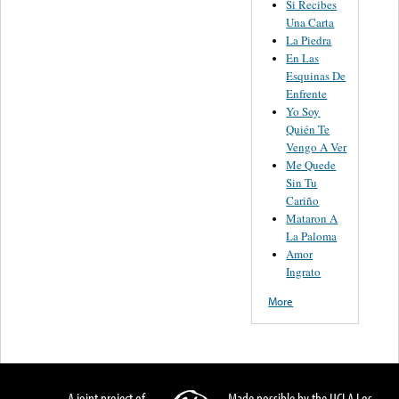
Si Recibes
Una Carta
La Piedra
En Las
Esquinas De
Enfrente
Yo Soy
Quién Te
Vengo A Ver
Me Quede
Sin Tu
Cariño
Mataron A
La Paloma
Amor
Ingrato
More
A joint project of
Made possible by the UCLA Los