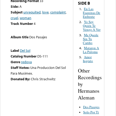
Recording Format
33
SIDE B
Side:
A
En Las
1.
Subject
unrequited
,
love
,
complaint
,
Esquinas De
Enfrente
cruel
,
woman
Yo Soy
2.
Track Number
4
Quién Te
Vengo A Ver
Me Quede
3.
Album title
Dos Pasajes
Sin Tu
Cariño
Mataron A
4.
Label
Del Sol
La Paloma
Catalog Number
DS-111
Amor
5.
Ingrato
Genre
redova
Staff Notes:
Una Produccion Del Sol
Other
Para Musimex.
Recordings
Donated By:
Chris Strachwitz
by
Hermanos
Aleman
Dos Pasajes
Solo Por Ti