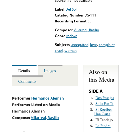
Source file not available
Label
Del Sol
Catalog Number
DS-111
Recording Format
33
Composer
Villarreal, Basilio
Genre
redova
Subjects
unrequited
,
love
,
complaint
,
cruel
,
woman
Also on
Details
Images
this Media
Comments
SIDE A
Dos Pasajes
1.
Performer
Hermanos Aleman
Solo Por Ti
2.
Performer Listed on Media
Si Recibes
3.
Hermanos Aleman
Una Carta
Composer
Villarreal, Basilio
El Tendajo
4.
La Piedra
5.