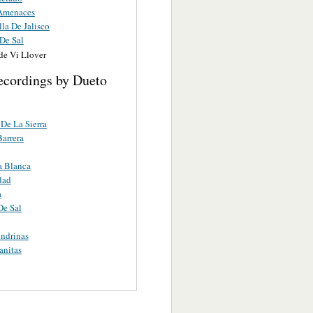
Amenaces
lla De Jalisco
De Sal
de Vi Llover
ecordings by Dueto
 De La Sierra
arrera
a Blanca
dad
a
De Sal
ndrinas
anitas