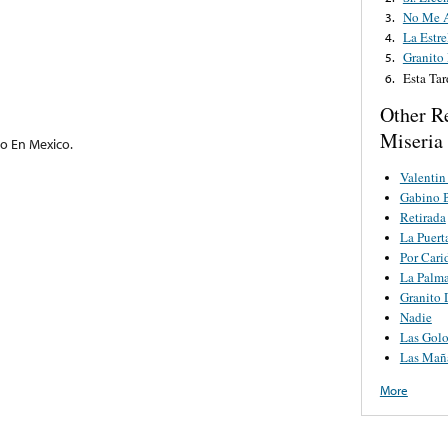
No Me 
3.
La Estre
4.
Granito 
5.
Esta Tar
6.
Other R
Miseria
o En Mexico.
Valentin
Gabino B
Retirada
La Puert
Por Cari
La Palm
Granito 
Nadie
Las Golo
Las Mañ
More