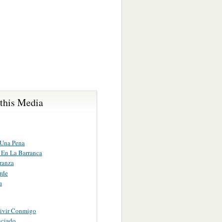
 this Media
Una Pena
 En La Barranca
ranza
rde
a
ivir Conmigo
nciado