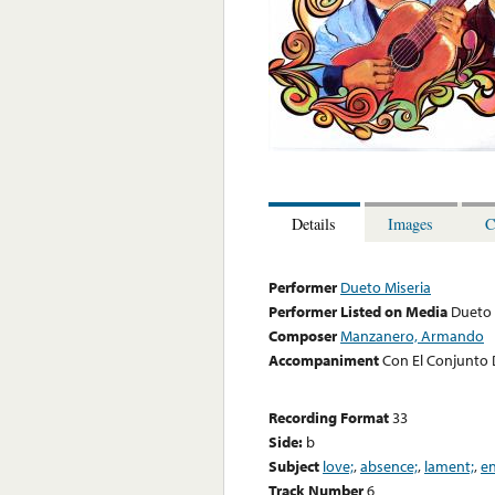
Details
Images
C
Performer
Dueto Miseria
Performer Listed on Media
Dueto 
Composer
Manzanero, Armando
Accompaniment
Con El Conjunto 
Recording Format
33
Side:
b
Subject
love;
,
absence;
,
lament;
,
en
Track Number
6