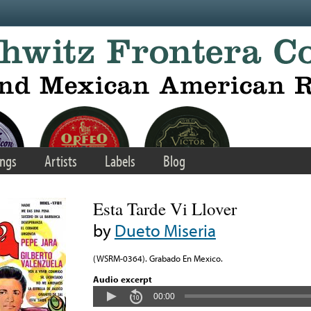
ngs
Artists
Labels
Blog
Esta Tarde Vi Llover
by
Dueto Miseria
(WSRM-0364). Grabado En Mexico.
Audio excerpt
00:00