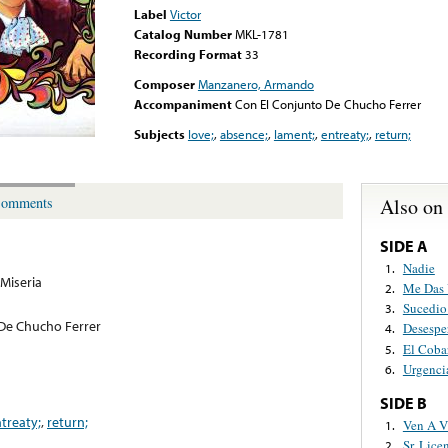
Label
Victor
Catalog Number
MKL-1781
Recording Format
33
Composer
Manzanero, Armando
Accompaniment
Con El Conjunto De Chucho Ferrer
Subjects
love;
,
absence;
,
lament;
,
entreaty;
,
return;
Also on
omments
SIDE A
Nadie
1.
Miseria
Me Das 
2.
Sucedio
3.
De Chucho Ferrer
Desespe
4.
El Coba
5.
Urgenci
6.
SIDE B
treaty;
,
return;
Ven A V
1.
Sr. Lice
2.