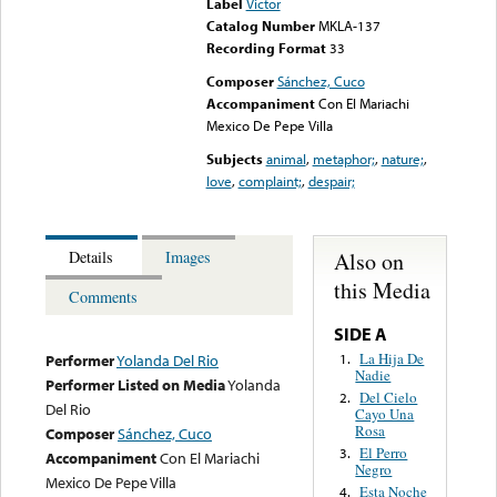
Label
Victor
Catalog Number
MKLA-137
Recording Format
33
Composer
Sánchez, Cuco
Accompaniment
Con El Mariachi
Mexico De Pepe Villa
Subjects
animal
,
metaphor;
,
nature;
,
love
,
complaint;
,
despair;
Also on
Details
Images
this Media
Comments
SIDE A
La Hija De
1.
Performer
Yolanda Del Rio
Nadie
Performer Listed on Media
Yolanda
Del Cielo
2.
Del Rio
Cayo Una
Rosa
Composer
Sánchez, Cuco
El Perro
3.
Accompaniment
Con El Mariachi
Negro
Mexico De Pepe Villa
Esta Noche
4.