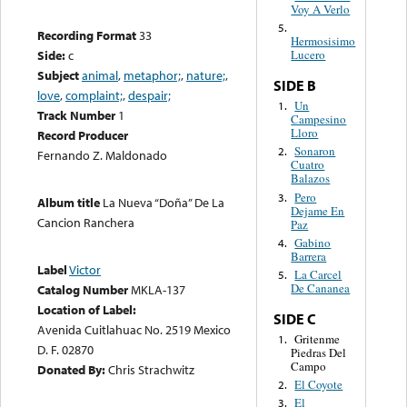
Voy A Verlo
5.
Recording Format
33
Hermosisimo
Side:
c
Lucero
Subject
animal
,
metaphor;
,
nature;
,
SIDE B
love
,
complaint;
,
despair;
Un
1.
Track Number
1
Campesino
Lloro
Record Producer
Sonaron
2.
Fernando Z. Maldonado
Cuatro
Balazos
Pero
3.
Album title
La Nueva “Doña” De La
Dejame En
Cancion Ranchera
Paz
Gabino
4.
Barrera
Label
Victor
La Carcel
5.
De Cananea
Catalog Number
MKLA-137
Location of Label:
SIDE C
Avenida Cuitlahuac No. 2519 Mexico
Gritenme
1.
D. F. 02870
Piedras Del
Campo
Donated By:
Chris Strachwitz
El Coyote
2.
El
3.