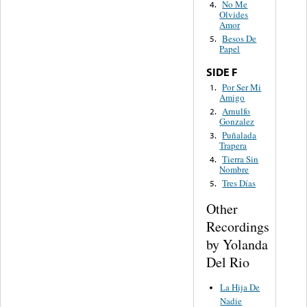
No Me
4.
Olvides
Amor
Besos De
5.
Papel
SIDE F
Por Ser Mi
1.
Amigo
Arnulfo
2.
Gonzalez
Puñalada
3.
Trapera
Tierra Sin
4.
Nombre
Tres Días
5.
Other
Recordings
by Yolanda
Del Rio
La Hija De
Nadie