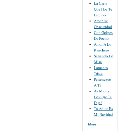
La Carta
Que Hoy Te
Escribo
Amor De
Obscuridad
Con Golpes
De Pecho
Amor A Lo
Ranchero
Saliendo De
Misa
Lamento
Triste
Pertenezco
A Ti
Ay Mama
Los Que Te
Dije!
Tu Adios Es
Mi Navidad
More