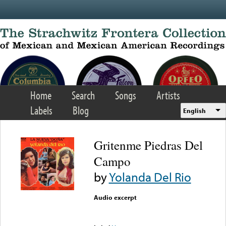
Skip to main content
Home
Search
Songs
Artists
Labels
Blog
English
Gritenme Piedras Del
Campo
by
Yolanda Del Rio
Audio excerpt
Error loading media: File
could not be played