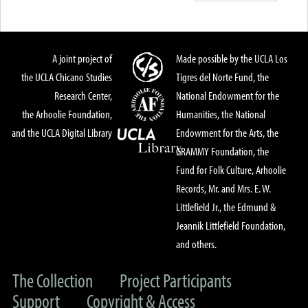
A joint project of
Made possible by the UCLA Los
the UCLA Chicano Studies
Tigres del Norte Fund, the
Research Center,
National Endowment for the
the Arhoolie Foundation,
Humanities, the National
and the UCLA Digital Library
Endowment for the Arts, the
GRAMMY Foundation, the
Fund for Folk Culture, Arhoolie
Records, Mr. and Mrs. E. W.
Littlefield Jr., the Edmund &
Jeannik Littlefield Foundation,
and others.
The Collection
Project Participants
Support
Copyright & Access