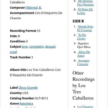
Mi Destino
3.
Caballeros
Fue Quererte
Composer
Villarreal, B.
El Perro De
6.
Accompaniment
Con El Requinto De
Lolita
Chamin
SIDE B
Donde Esta
1.
El Corazon
Recording Format
33
Ya No
2.
Side:
B
Llores
Condition:
E
Ingratos
3.
Subject
love
,
complaint
,
despair
,
Ojos Mios
cruel
Albur De
4.
Amor
Track Number
3
Aguanta
6.
Corazón
Album title
Los Tres Caballeros Con
Other
El Requinto De Chamin
Recordings
by Los
Label
Disco Grande
Tres
Country
USA
Caballeros
Catalog Number
DLP-4013
Genre
Ranchera
La Chiquita