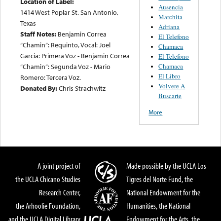
Location of Label:
Ausencia
1414 West Poplar St. San Antonio,
Marchita
Texas
Adriana
Staff Notes:
Benjamin Correa
El Telefono
“Chamin”: Requinto, Vocal: Joel
Chamaca
Garcia: Primera Voz - Benjamin Correa
El Telefono
“Chamin”: Segunda Voz - Mario
Chamaca
El Libro
Romero: Tercera Voz.
Volvere A
Donated By:
Chris Strachwitz
Buscarte
More
A joint project of
Made possible by the UCLA Los
the UCLA Chicano Studies
Tigres del Norte Fund, the
Research Center,
National Endowment for the
the Arhoolie Foundation,
Humanities, the National
and the UCLA Digital Library
Endowment for the Arts, the