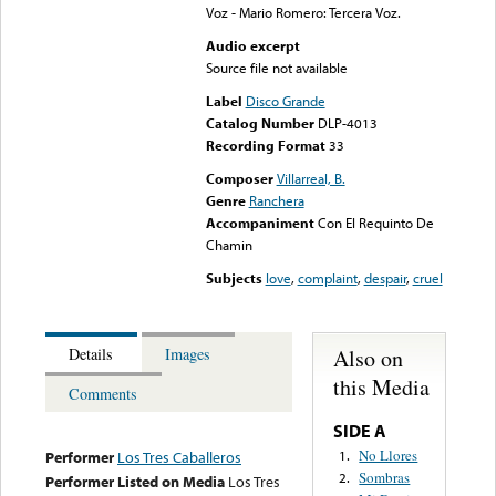
Voz - Mario Romero: Tercera Voz.
Audio excerpt
Source file not available
Label
Disco Grande
Catalog Number
DLP-4013
Recording Format
33
Composer
Villarreal, B.
Genre
Ranchera
Accompaniment
Con El Requinto De
Chamin
Subjects
love
,
complaint
,
despair
,
cruel
Also on
Details
Images
this Media
Comments
SIDE A
No Llores
1.
Performer
Los Tres Caballeros
Sombras
2.
Performer Listed on Media
Los Tres