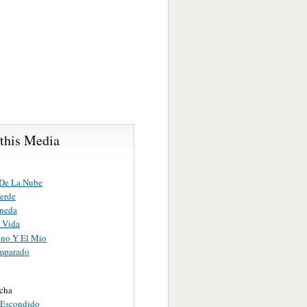
 this Media
De La Nube
Verde
neda
 Vida
no Y El Mio
mparado
cha
Escondido