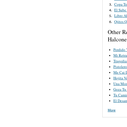
Copa Tr
3.
El Sube
4.
Libro A
5.
Ojitos 
6.
Other R
Halcone
Perdido 
Mi Retra
Tragedia
Pistoler
Me Cai 
Hojita V
Una Mo
Goza Tu
Tu Cami
El Desa
More