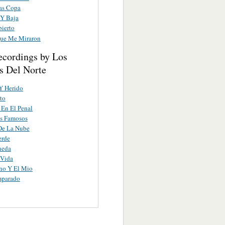
as Copa
 Y Baja
bierto
Que Me Miraron
ecordings by Los
s Del Norte
Y Herido
to
 En El Penal
os Famosos
De La Nube
erde
neda
 Vida
no Y El Mio
mparado