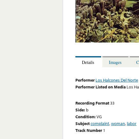
Details
Images
C
Performer
Los Halcones Del Norte
Performer Listed on Media
Los Ha
Recording Format
33
Side:
b
Condition:
VG
Subject
complaint
,
woman
,
labor
Track Number
1