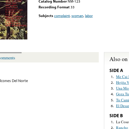
Catalog Number
NM-123
Recording Format
33
Subjects
complaint
,
woman
,
labor
Also on
omments
SIDE A
Me Cai 
1.
lcones Del Norte
Hojita 
2.
Una Mo
3.
Goza Tu
4.
Tu Cami
5.
El Desa
6.
SIDE B
La Cose
1.
Rancho 
2.