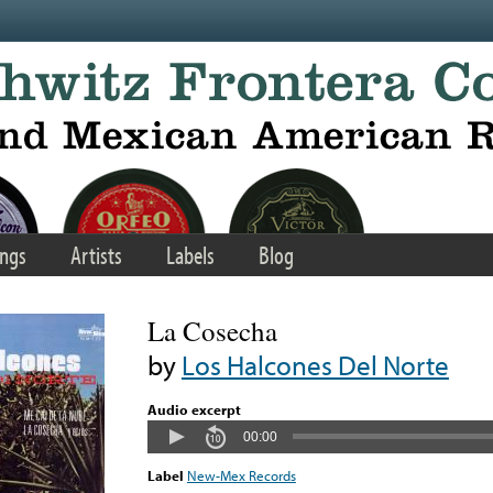
ngs
Artists
Labels
Blog
La Cosecha
by
Los Halcones Del Norte
Audio excerpt
00:00
Label
New-Mex Records