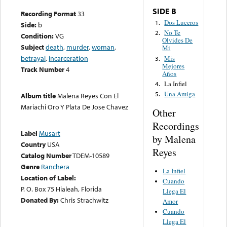
SIDE B
Recording Format
33
Dos Luceros
1.
Side:
b
No Te
2.
Condition:
VG
Olvides De
Subject
death
,
murder
,
woman
,
Mi
betrayal
,
incarceration
Mis
3.
Mejores
Track Number
4
Años
La Infiel
4.
Una Amiga
5.
Album title
Malena Reyes Con El
Mariachi Oro Y Plata De Jose Chavez
Other
Recordings
Label
Musart
by Malena
Country
USA
Reyes
Catalog Number
TDEM-10589
Genre
Ranchera
La Infiel
Location of Label:
Cuando
P. O. Box 75 Hialeah, Florida
Llega El
Donated By:
Chris Strachwitz
Amor
Cuando
Llega El