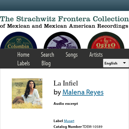
Skip to main content
Home
Search
Songs
Artists
Labels
Blog
English
La Infiel
by
Malena Reyes
Audio excerpt
Error loading media: File
could not be played
Label
Musart
Catalog Number
TDEM-10589