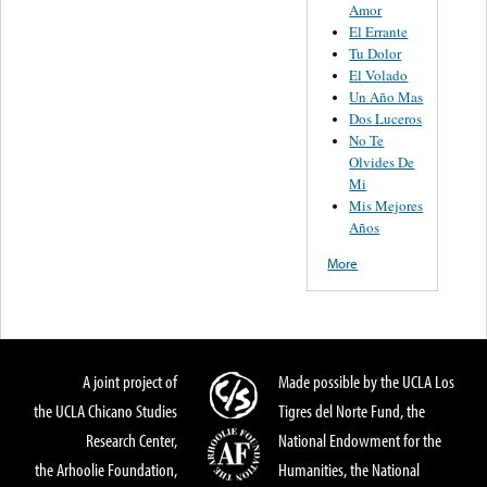
Amor
El Errante
Tu Dolor
El Volado
Un Año Mas
Dos Luceros
No Te
Olvides De
Mi
Mis Mejores
Años
More
A joint project of
Made possible by the UCLA Los
the UCLA Chicano Studies
Tigres del Norte Fund, the
Research Center,
National Endowment for the
the Arhoolie Foundation,
Humanities, the National