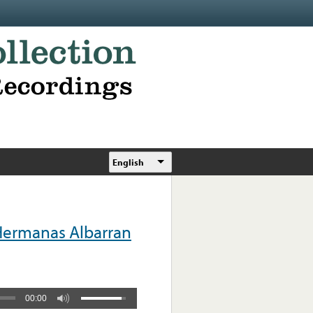
English
 Hermanas Albarran
00:00