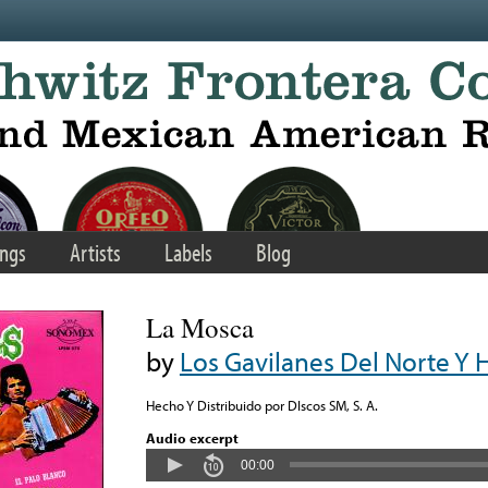
ngs
Artists
Labels
Blog
La Mosca
by
Los Gavilanes Del Norte Y
Hecho Y Distribuido por DIscos SM, S. A.
Audio excerpt
00:00