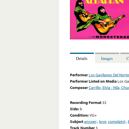
Details
Images
C
Performer
Los Gavilanes Del Nort
Performer Listed on Media
Los Ga
Composer
Carrillo, Elvia - Nila, Ch
Recording Format
33
Side:
b
Condition:
VG+
Subject
answer;
,
love
,
complaint;
,
Track Number
3