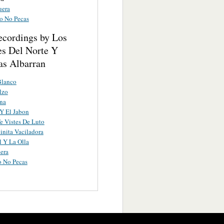
uera
 No Pecas
ecordings by Los
es Del Norte Y
s Albarran
Blanco
lzo
na
Y El Jabon
e Vistes De Luto
nita Vaciladora
 Y La Olla
era
 No Pecas