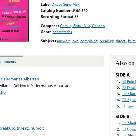
Label
Discos Sono-Mex
Catalog Number
LPSM-570
Recording Format
33
Composer
Carrillo, Elvia - Nila, Chucho
Genre
contestadas
Subjects
answer;
,
love
,
complaint;
,
breakup;
,
threat;
,
humo
Also on
omments
SIDE A
e Y Hermanas Albarran
El Palo
1.
vilanes Del Norte Y Hermanas Albarran
El Desc
2.
ucho
La Mart
3.
El Agua
4.
Porque 
5.
SIDE B
La Maqu
1.
breakup;
,
threat;
,
humor;
El Coma
2.
La Mos
3.