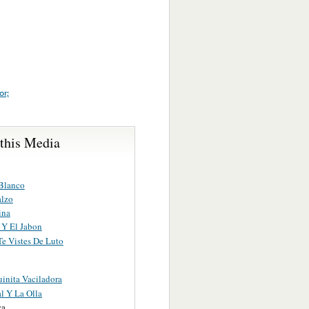
r;
 this Media
 Blanco
alzo
ina
 Y El Jabon
Te Vistes De Luto
inita Vaciladora
l Y La Olla
ca