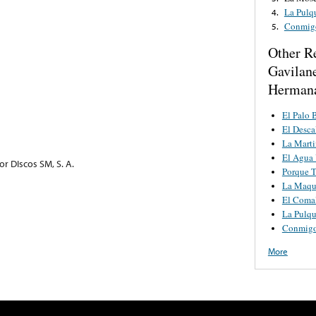
La Pulq
4.
Conmigo
5.
Other R
Gavilan
Hermana
El Palo 
El Desca
La Marti
El Agua 
r DIscos SM, S. A.
Porque T
La Maqui
El Comal
La Pulqu
Conmigo
More