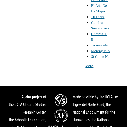
El Año De
La Mujer
Tu Dices
Cumbia
Sincelejana
Cumbia Y
Ron
Jaraneando
Merengue A
Si Como No
More
A joint project of
Made possible by the UCLA Los
the UCLA Chicano Studies
Tigres del Norte Fund, the
Research Center,
National Endowment for the
the Arhoolie Foundation,
Humanities, the National