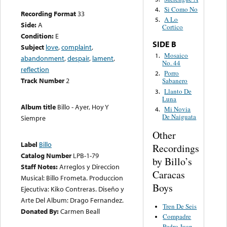
Si Como No
4.
Recording Format
33
A Lo
5.
Side:
A
Cortico
Condition:
E
SIDE B
Subject
love
,
complaint
,
Mosaico
1.
abandonment
,
despair
,
lament
,
No. 44
reflection
Porro
2.
Track Number
2
Sabanero
Llanto De
3.
Luna
Album title
Billo - Ayer, Hoy Y
Mi Novia
4.
De Naiguata
Siempre
Other
Label
Billo
Recordings
Catalog Number
LPB-1-79
by Billo’s
Staff Notes:
Arreglos y Direccion
Caracas
Musical: Billo Frometa. Produccion
Boys
Ejecutiva: Kiko Contreras. Diseño y
Arte Del Album: Drago Fernandez.
Tren De Seis
Donated By:
Carmen Beall
Compadre
Pedro Juan