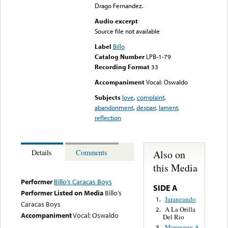
Drago Fernandez.
Audio excerpt
Source file not available
Label
Billo
Catalog Number
LPB-1-79
Recording Format
33
Accompaniment
Vocal: Oswaldo
Subjects
love
,
complaint
,
abandonment
,
despair
,
lament
,
reflection
Also on
Details
Comments
this Media
Performer
Billo’s Caracas Boys
SIDE A
Performer Listed on Media
Billo’s
Jaraneando
1.
Caracas Boys
A La Orilla
2.
Accompaniment
Vocal: Oswaldo
Del Rio
Merengue A
3.