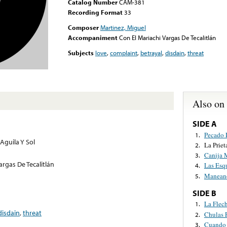
Catalog Number
CAM-381
Recording Format
33
Composer
Martinez, Miguel
Accompaniment
Con El Mariachi Vargas De Tecalitlán
Subjects
love
,
complaint
,
betrayal
,
disdain
,
threat
Also on
SIDE A
Pecado 
1.
Aguila Y Sol
La Priet
2.
Canija 
3.
argas De Tecalitlán
Las Esqu
4.
Maneand
5.
SIDE B
La Flec
1.
disdain
,
threat
Chulas 
2.
Cuando
3.