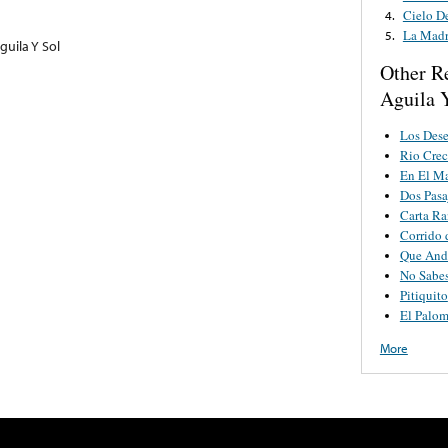
Cielo D
4.
La Mad
5.
guila Y Sol
Other R
Aguila 
Los Des
Rio Crec
En El Ma
Dos Pasa
Carta Ra
Corrido 
Que And
No Sabes
Pitiquito
El Palom
More