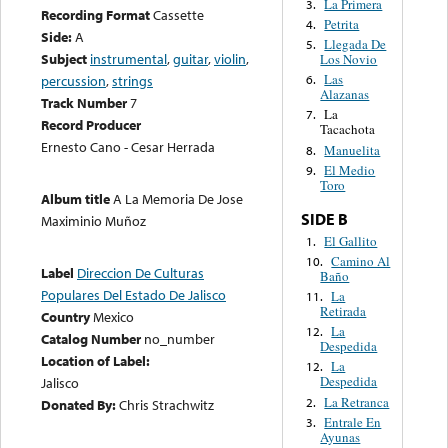
La Primera
3.
Recording Format
Cassette
Petrita
4.
Side:
A
Llegada De
5.
Subject
instrumental
,
guitar
,
violin
,
Los Novio
Las
6.
percussion
,
strings
Alazanas
Track Number
7
La
7.
Record Producer
Tacachota
Ernesto Cano - Cesar Herrada
Manuelita
8.
El Medio
9.
Toro
Album title
A La Memoria De Jose
SIDE B
Maximinio Muñoz
El Gallito
1.
Camino Al
10.
Label
Direccion De Culturas
Baño
Populares Del Estado De Jalisco
La
11.
Retirada
Country
Mexico
La
12.
Catalog Number
no_number
Despedida
Location of Label:
La
12.
Despedida
Jalisco
La Retranca
2.
Donated By:
Chris Strachwitz
Entrale En
3.
Ayunas