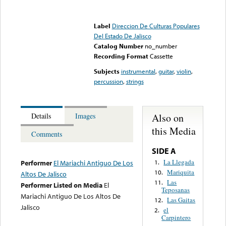
Error loading media: File
could not be played
Label
Direccion De Culturas Populares
Del Estado De Jalisco
Catalog Number
no_number
Recording Format
Cassette
Subjects
instrumental
,
guitar
,
violin
,
percussion
,
strings
Also on
Details
Images
this Media
Comments
SIDE A
La Llegada
1.
Performer
El Mariachi Antiguo De Los
Mariquita
10.
Altos De Jalisco
Las
11.
Performer Listed on Media
El
Teposanas
Mariachi Antiguo De Los Altos De
Las Gaitas
12.
Jalisco
el
2.
Carpintero