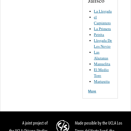
Jalisco
La Llegada
el
Carpintero
La Primera
Petrita
Llegada De
Los Novio
Las
Alazanas
Manuelita
El Medio
Toro
Mariquita
More
A joint project of
Made possible by the UCLA Los
the UCLA Chicano Studies
Tigres del Norte Fund, the