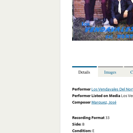
Details
Images
C
Performer
Los Vendavales Del Nor
Performer Listed on Media
Los Ve
Composer
Marquez, José
Recording Format
33
Side:
B
Condition:
E