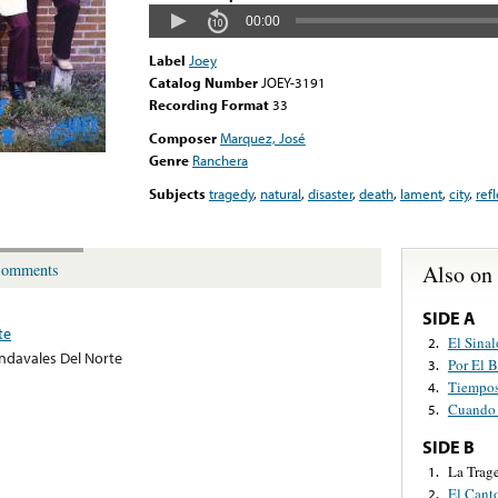
00:00
Label
Joey
Catalog Number
JOEY-3191
Recording Format
33
Composer
Marquez, José
Genre
Ranchera
Subjects
tragedy
,
natural
,
disaster
,
death
,
lament
,
city
,
ref
Also on
omments
SIDE A
te
El Sina
2.
ndavales Del Norte
Por El 
3.
Tiempos
4.
Cuando
5.
SIDE B
La Trag
1.
El Cant
2.