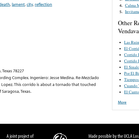
death
,
lament
,
city
,
reflection
Calma M
4.
Invitam
5.
Other R
Vendava
Las Ruin
El Corr
Corrido 
Corrido 
El Sinal
, Texas 78227
Por El B
rding Complex. Ingeniero: Jesse Medina. Re-Mezclado
Tiempos 
y Lopez. This corrido is about a tornado that touched
Cuando 
f Saragosa, Texas.
El Canto
More
A joint project of
Made possible by the UCLA Los 