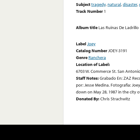
Subject
tragedy
,
natural
,
disaster
,
Track Number
1
Album title
Las Ruinas De Ladrillo
Label
Joey
Catalog Number
JOEY-3191
Genre
Ranchera
Location of Label:
6703 W. Commerce St. San Antonio
Staff Notes:
Grabado En: ZAZ Reco
por: Jesse Medina. Fotografia: Joe
down on May 28, 1987 in the city o
Donated By:
Chris Strachwitz