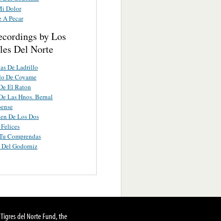
i Dolor
e A Pecar
ecordings by Los
les Del Norte
as De Ladrillo
ido De Coyame
De El Raton
De Las Hnos. Bernal
oense
ien De Los Dos
Felices
Tu Comprendas
 Del Godorniz
Tigres del Norte Fund, the