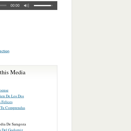
00:00
lection
 this Media
loense
Bien De Los Dos
 Felices
 Tu Comprendas
edia De Saragoza
o Del Godorniz