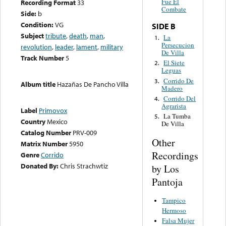
Fue El
Recording Format
33
Combate
Side:
b
Condition:
VG
SIDE B
Subject
tribute
,
death
,
man
,
La
1.
Persecucion
revolution
,
leader
,
lament
,
military
De Villa
Track Number
5
El Siete
2.
Leguas
Corrido De
3.
Album title
Hazañas De Pancho Villa
Madero
Corrido Del
4.
Agrarista
Label
Primovox
La Tumba
5.
Country
Mexico
De Villa
Catalog Number
PRV-009
Other
Matrix Number
5950
Recordings
Genre
Corrido
Donated By:
Chris Strachwtiz
by Los
Pantoja
Tampico
Hermoso
Falsa Mujer