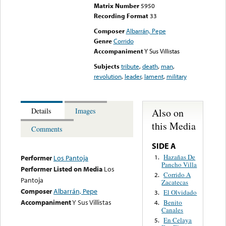
Matrix Number
5950
Recording Format
33
Composer
Albarrán, Pepe
Genre
Corrido
Accompaniment
Y Sus Villistas
Subjects
tribute
,
death
,
man
,
revolution
,
leader
,
lament
,
military
Also on
Details
Images
this Media
Comments
SIDE A
Hazañas De
1.
Performer
Los Pantoja
Pancho Villa
Performer Listed on Media
Los
Corrido A
2.
Pantoja
Zacatecas
Composer
Albarrán, Pepe
El Olvidado
3.
Accompaniment
Y Sus Villistas
Benito
4.
Canales
En Celaya
5.