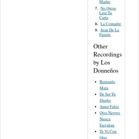
Madre
No Quise
7.
Leer Tu
Carta
La Comadre
8.
Juan De La
9.
Fuente
Other
Recordings
by Los
Donneños
Bernardo
Mata
De Ser Tu
Dueño
Amor Falso
Ojos Negros
Nunca
Engañan
Te Vi Con
Otro