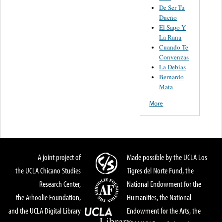
De Ser Tu
Dueño
El Sapo Y
La Rana
Cuando Te
Convenzas
La Debias
Bernardo
Mata
More
A joint project of
Made possible by the UCLA Los
the UCLA Chicano Studies
Tigres del Norte Fund, the
Research Center,
National Endowment for the
the Arhoolie Foundation,
Humanities, the National
and the UCLA Digital Library
Endowment for the Arts, the