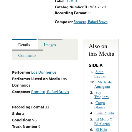
Label
TH-MEX
Catalog Number
TH-MEX-2329
Recording Format
33
Composer
Romero, Rafael Bravo
Also on
Details
Images
this Media
Comments
SIDE A
Siete
1.
Performer
Los Donneños
Leguas
Performer Listed on Media
Los
Mi Triste
10.
Donneños
Amargura
Composer
Romero, Rafael Bravo
Soy
2.
Troquero
Carga
3.
Recording Format
33
Blanca
Luis Pulido
Side:
a
4.
El Moro Y
5.
Condition:
VG
El Alazan
Track Number
9
El Hijo
6.