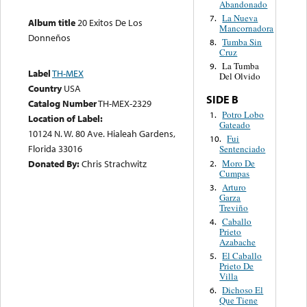
Abandonado
La Nueva
7.
Album title
20 Exitos De Los
Mancornadora
Donneños
Tumba Sin
8.
Cruz
La Tumba
9.
Label
TH-MEX
Del Olvido
Country
USA
SIDE B
Catalog Number
TH-MEX-2329
Potro Lobo
1.
Location of Label:
Gateado
10124 N. W. 80 Ave. Hialeah Gardens,
Fui
10.
Florida 33016
Sentenciado
Moro De
Donated By:
Chris Strachwitz
2.
Cumpas
Arturo
3.
Garza
Treviño
Caballo
4.
Prieto
Azabache
El Caballo
5.
Prieto De
Villa
Dichoso El
6.
Que Tiene