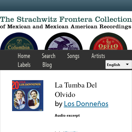
Skip to main content
Home
Search
Songs
Artists
Labels
Blog
English
La Tumba Del
Olvido
by
Los Donneños
Audio excerpt
Error loading media: File
could not be played