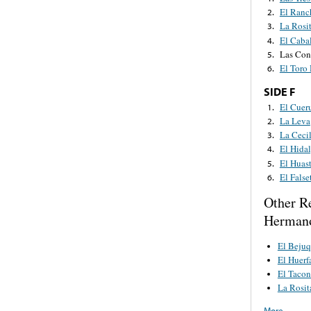
El Ranc
2.
La Rosi
3.
El Cabal
4.
Las Con
5.
El Toro
6.
SIDE F
El Cuer
1.
La Leva
2.
La Cecil
3.
El Hida
4.
El Huas
5.
El False
6.
Other R
Hermano
El Bejuq
El Huerf
El Tacon
La Rosit
More