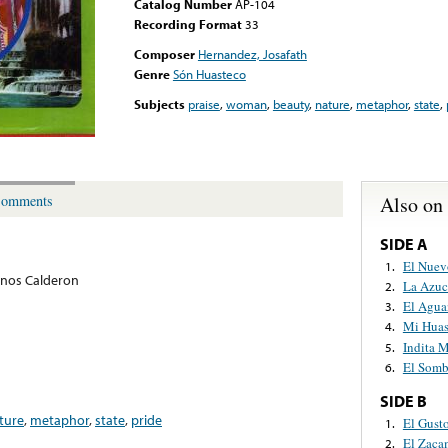
Catalog Number
AP-104
Recording Format
33
Composer
Hernandez, Josafath
Genre
Són Huasteco
Subjects
praise
,
woman
,
beauty
,
nature
,
metaphor
,
state
,
Also on
omments
SIDE A
El Nuev
1.
nos Calderon
La Azuc
2.
El Agua
3.
Mi Huas
4.
Indita 
5.
El Somb
6.
SIDE B
ture
,
metaphor
,
state
,
pride
El Gust
1.
El Zac
2.