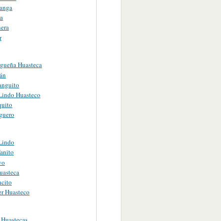
anga
na
nera
r
gueña Huasteca
án
anguito
 Lindo Huasteco
quito
iguero
 Lindo
anito
vo
uasteca
ncito
er Huasteco
 Huastecas