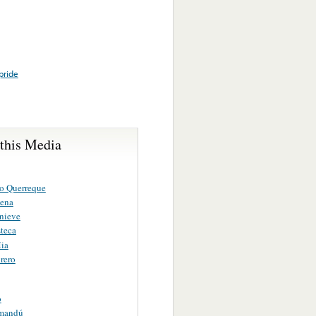
pride
 this Media
o Querreque
ena
nieve
teca
Mia
rero
o
amandú