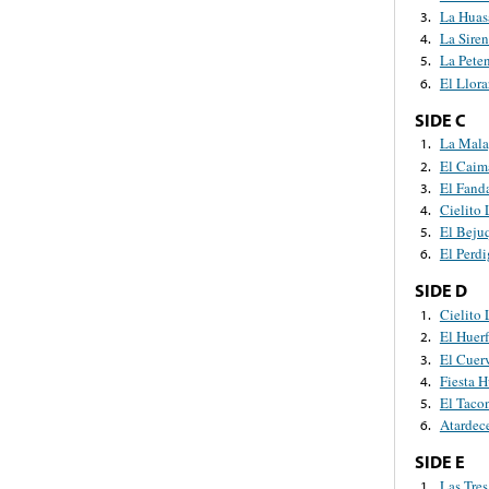
La Huas
3.
La Sire
4.
La Pete
5.
El Llora
6.
SIDE C
La Mala
1.
El Caim
2.
El Fand
3.
Cielito
4.
El Beju
5.
El Perd
6.
SIDE D
Cielito
1.
El Huerf
2.
El Cuer
3.
Fiesta H
4.
El Taco
5.
Atardec
6.
SIDE E
Las Tres
1.