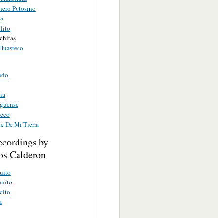
hero Potosino
ta
lito
chitas
 Huasteco
udo
ia
lguense
teco
te De Mi Tierra
ecordings by
s Calderon
uito
anito
cito
a