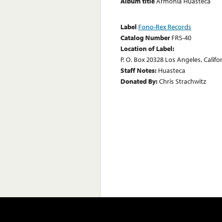
Album title
Armonia Huasteca
Label
Fono-Rex Records
Catalog Number
FRS-40
Location of Label:
P. O. Box 20328 Los Angeles, Califo
Staff Notes:
Huasteca
Donated By:
Chris Strachwitz