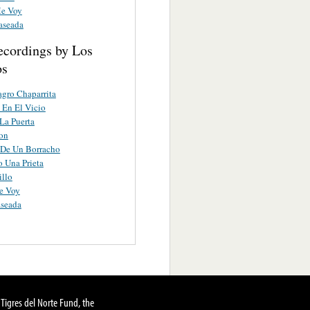
e Voy
aseada
ecordings by Los
os
gro Chaparrita
En El Vicio
 La Puerta
on
 De Un Borracho
 Una Prieta
illo
e Voy
aseada
Tigres del Norte Fund, the