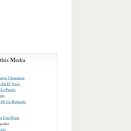
 this Media
agro Chaparrita
 En El Vicio
 La Puerta
ton
s De Un Borracho
o Una Prieta
acoles
rillo