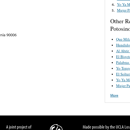
Yo Ya M
4.
Mujer P
5.
Other R
Potosin
rnia 90006
Que Mila
Hundido 
Al Abrir
El Bigot
Palabras
Yo Tengo
El Solter
Yo Ya M
Mujer P
More
A joint project of
Made possible by the UCLA Los 