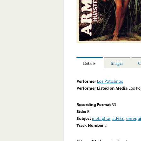
Details
Images
C
Performer
Los Potosinos
Performer Listed on Media
Los Po
Recording Format
33
Side:
B
Subject
metaphor
,
advice
,
unrequi
Track Number
2