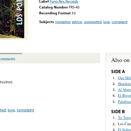
Label
Fono-Rex Records
Catalog Number
FRS-40
Recording Format
33
Subjects
metaphor
,
advice
,
unrequited
,
love
,
complaint
Also on
omments
SIDE A
Que Mil
1.
tosinos
Hundido
2.
Al Abrir
3.
El Bigo
4.
Palabra
5.
ted
,
love
,
complaint
SIDE B
Yo Teng
1.
Los Car
2.
El Solte
3.