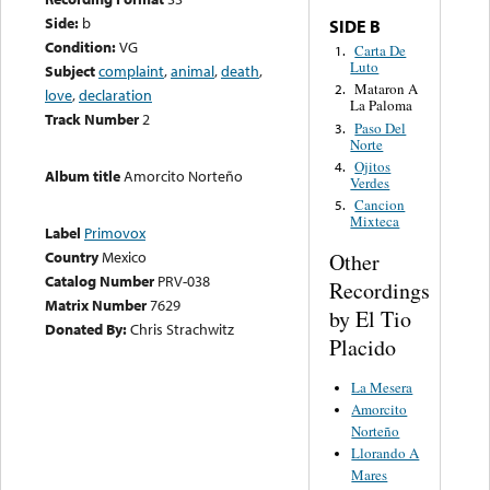
Side:
b
SIDE B
Condition:
VG
Carta De
1.
Luto
Subject
complaint
,
animal
,
death
,
Mataron A
2.
love
,
declaration
La Paloma
Track Number
2
Paso Del
3.
Norte
Ojitos
4.
Album title
Amorcito Norteño
Verdes
Cancion
5.
Mixteca
Label
Primovox
Country
Mexico
Other
Catalog Number
PRV-038
Recordings
Matrix Number
7629
by El Tio
Donated By:
Chris Strachwitz
Placido
La Mesera
Amorcito
Norteño
Llorando A
Mares