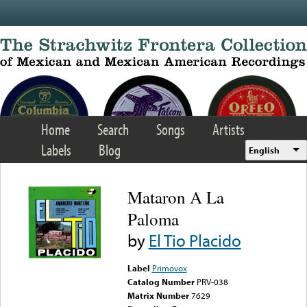
Skip to main content
Home
Search
Songs
Artists
Labels
Blog
English
Mataron A La
Paloma
by
El Tio Placido
Label
Primovox
Catalog Number
PRV-038
Matrix Number
7629