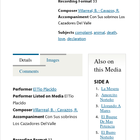
Recording Format
33
Composer
Villarreal, B. - Cavazos, R.
Accompaniment
Con Sus sobrinos Los
Cazadores Del Valle
Subjects
complaint
,
animal
,
death
,
love
,
declaration
Also on
Details
Images
this Media
Comments
SIDE A
La Mesera
1.
Performer
El Tio Placido
Amorcito
2.
Performer Listed on Media
El Tio
Norteño
Placido
Llorando A
3.
Composer
Villarreal, B. - Cavazos, R.
Mares
Accompaniment
Con Sus sobrinos
El Buque
4.
De Mas
Los Cazadores Del Valle
Potencia
El Burro
5.
Norteño
Recording Format
33