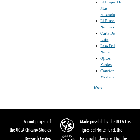
El Buque De
Mas
Potencia
El Burro
Norteño
Carta De
Luto
Paso Del
Norte
Ojitos
Verdes
Cancion
Mixteca
More
A joint project of
Made possible by the UCLA Los
the UCLA Chicano Studies
Tigres del Norte Fund, the
Research Center,
National Endowment for the