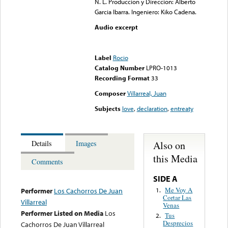
N. L. Produccion y Direccion: Alberto
Garcia Ibarra. Ingeniero: Kiko Cadena.
Audio excerpt
Error loading media: File
could not be played
Label
Rocio
Catalog Number
LPRO-1013
Recording Format
33
Composer
Villarreal, Juan
Subjects
love
,
declaration
,
entreaty
Also on
Details
Images
this Media
Comments
SIDE A
Me Voy A
1.
Performer
Los Cachorros De Juan
Cortar Las
Villarreal
Venas
Performer Listed on Media
Los
Tus
2.
Desprecios
Cachorros De Juan Villarreal