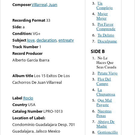
Un
3.
Composer
Villarreal, Juan
Complejo
Mujer
4.
Mujer
Recording Format
33
Por Favor
5.
Side:
a
Comprende
Condition:
VG+
Tu Delirio
6.
Subject
love
,
declaration
,
entreaty
Disculpame
7.
Track Number
1
SIDE B
Record Producer
No Le
1.
Alberto Garcia Ibarra
Haces Que
Seas Casada
Petate Viejo
2.
Album title
Los 15 Exitos De Los
Flor Del
3.
Cachorros De Juan Villarreal
Campo
La
4.
Chuparrosa
Label
Rocio
Que Mal
5.
Country
USA
Pagaste
Nuestras
Catalog Number
LPRO-1013
6.
Penas
Location of Label:
Abrigo De
7.
Condominio Guadalajara Desp. 701
Madre
Guadalajara, Jalisco Mexico
Gorrioncillo
8.