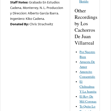
Herido
Staff Notes:
Grabado En Estudios
Cadena, Monterrey, N. L. Produccion
Other
y Direccion: Alberto Garcia Ibarra.
Recordings
Ingeniero: Kiko Cadena.
by Los
Donated By:
Chris Strachwitz
Cachorros
De Juan
Villarreal
Por Nuestro
Bien
Apuesta De
Amor
Amorcito
Consentido
El
Chihuahua
Y La Juanita
El Rey De
Mil Coronas
Te Quite Lo