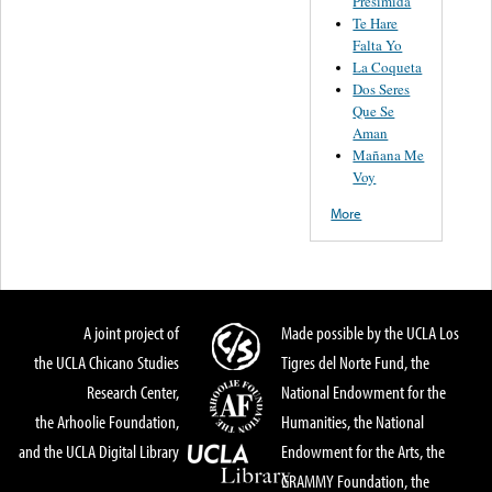
Presimida
Te Hare
Falta Yo
La Coqueta
Dos Seres
Que Se
Aman
Mañana Me
Voy
More
A joint project of
Made possible by the UCLA Los
the UCLA Chicano Studies
Tigres del Norte Fund, the
Research Center,
National Endowment for the
the Arhoolie Foundation,
Humanities, the National
and the UCLA Digital Library
Endowment for the Arts, the
GRAMMY Foundation, the