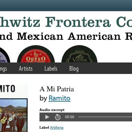
ngs
Artists
Labels
Blog
A Mi Patria
by
Ramito
Audio excerpt
00:00
Label
Artilleria