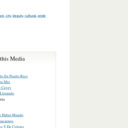
ure
,
city
,
beauty
,
cultural
,
pride
 this Media
o En Puerto Rico
za Mia
e Cayey
 Llorando
ria
e Haber Mundo
macaenos
co Y De Colores