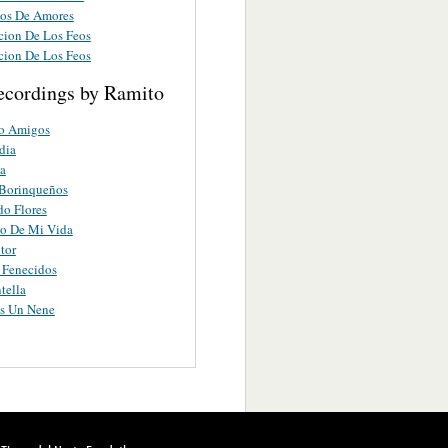
os De Amores
cion De Los Feos
cion De Los Feos
ecordings by Ramito
o Amigos
dia
a
 Borinqueños
o Flores
co De Mi Vida
tor
s Fenecidos
tella
es Un Nene