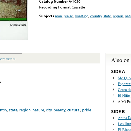
Catalog Number
A-1030
Recording Format
Cassette
Subjects
man
,
praise
,
boasting
,
country
,
state
,
region
,
nat
Also on
omments
SIDE A
Me Qued
1.
o
Esperan
2.
Cerca d
3.
El Niño
4.
A Mi Pat
5.
ntry
,
state
,
region
,
nature
,
city
,
beauty
,
cultural
,
pride
SIDE B
Antes D
1.
Los Hu
2.
El Blan
3.