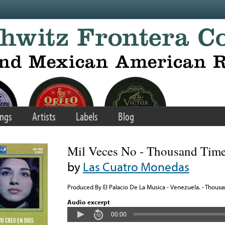
ngs
Artists
Labels
Blog
Mil Veces No - Thousand Tim
by
Las Cuatro Monedas
Produced By El Palacio De La Musica - Venezuela. - Thous
Audio excerpt
00:00