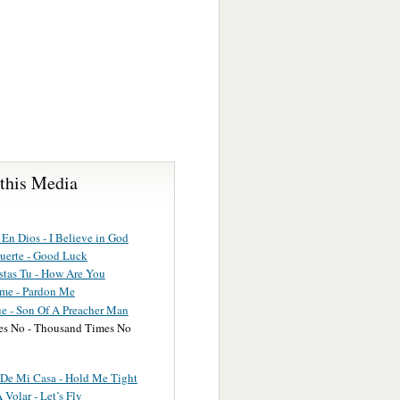
 this Media
En Dios - I Believe in God
uerte - Good Luck
tas Tu - How Are You
me - Pardon Me
ue - Son Of A Preacher Man
es No - Thousand Times No
De Mi Casa - Hold Me Tight
Volar - Let’s Fly