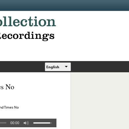
English
es No
and Times No
00:00