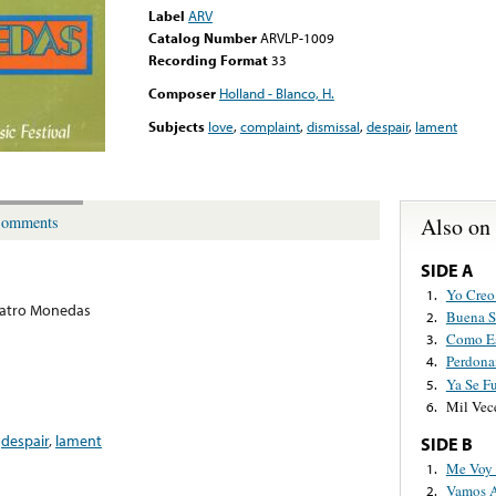
Label
ARV
Catalog Number
ARVLP-1009
Recording Format
33
Composer
Holland - Blanco, H.
Subjects
love
,
complaint
,
dismissal
,
despair
,
lament
Also on
omments
SIDE A
Yo Creo 
1.
uatro Monedas
Buena S
2.
Como Es
3.
Perdona
4.
Ya Se F
5.
Mil Vec
6.
,
despair
,
lament
SIDE B
Me Voy 
1.
Vamos A 
2.