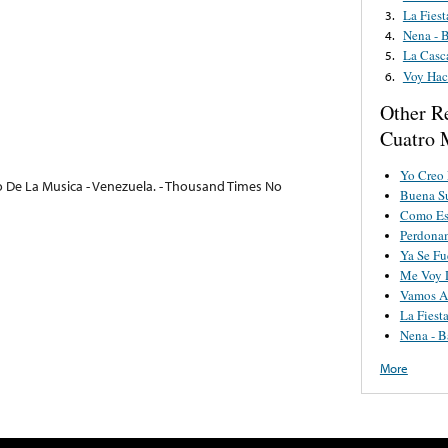
La Fiest
3.
Nena - 
4.
La Casc
5.
Voy Hac
6.
Other R
Cuatro 
Yo Creo 
o De La Musica - Venezuela. - Thousand Times No
Buena Su
Como Es
Perdona
Ya Se Fu
Me Voy 
Vamos A 
La Fiest
Nena - 
More