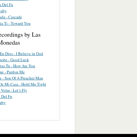
a Del Fu
Baby
ada - Cascade
ia Ti - Toward You
ecordings by Las
Monedas
En Dios - I Believe in God
erte - Good Luck
tas Tu - How Are You
me - Pardon Me
e - Son Of A Preacher Man
De Mi Casa - Hold Me Tight
Volar - Let’s Fly
a Del Fu
Baby