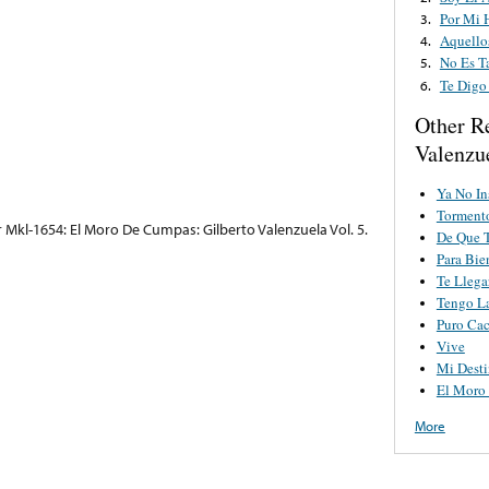
Por Mi 
3.
Aquello
4.
No Es T
5.
Te Digo
6.
Other R
Valenzu
Ya No In
Torment
 Mkl-1654: El Moro De Cumpas: Gilberto Valenzuela Vol. 5.
De Que T
Para Bie
Te Llega
Tengo La
Puro Cac
Vive
Mi Desti
El Moro
More