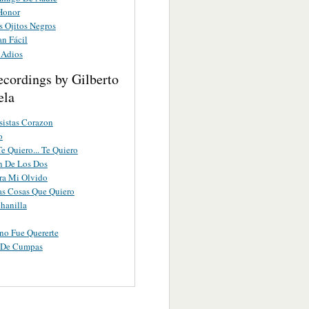
Honor
s Ojitos Negros
an Fácil
 Adios
ecordings by Gilberto
ela
sistas Corazon
o
e Quiero... Te Quiero
n De Los Dos
ra Mi Olvido
s Cosas Que Quiero
hanilla
no Fue Quererte
 De Cumpas