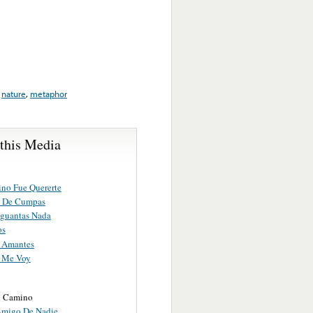
,
nature
,
metaphor
 this Media
ino Fue Quererte
o De Cumpas
guantas Nada
os
 Amantes
 Me Voy
l Camino
Amigo De Nadie