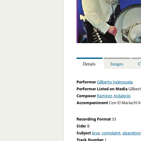
Details
Images
C
Performer
Gilberto Valenzuela
Performer Listed on Media
Gilber
Composer
Ramirez, Indalecio
Accompaniment
Con El Mariachi V
Recording Format
33
Side:
B
Subject
love
,
complaint
,
abandon
Track Number
1