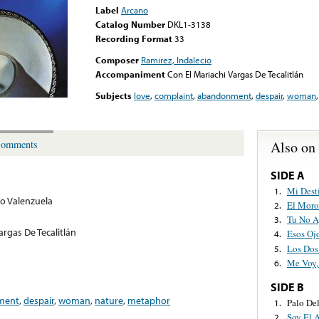
Label
Arcano
Catalog Number
DKL1-3138
Recording Format
33
Composer
Ramirez, Indalecio
Accompaniment
Con El Mariachi Vargas De Tecalitlán
Subjects
love
,
complaint
,
abandonment
,
despair
,
woman
Also on
omments
SIDE A
Mi Dest
1.
to Valenzuela
El Mor
2.
Tu No A
3.
argas De Tecalitlán
Esos Oj
4.
Los Dos
5.
Me Voy,
6.
SIDE B
ment
,
despair
,
woman
,
nature
,
metaphor
Palo De
1.
Soy El 
2.