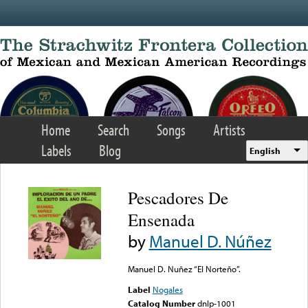
Skip to main content
Home
Search
Songs
Artists
Labels
Blog
English
Pescadores De
Ensenada
by
Manuel D. Núñez
Manuel D. Nuñez “El Norteño”.
Label
Nogales
Catalog Number
dnlp-1001