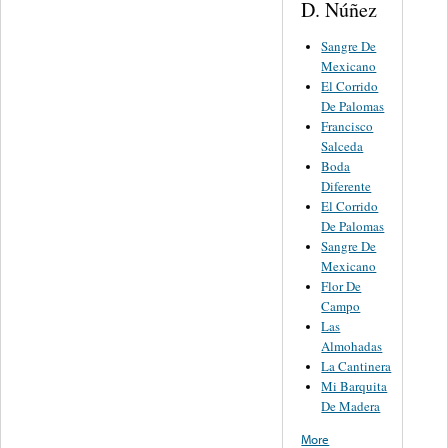
D. Núñez
Sangre De
Mexicano
El Corrido
De Palomas
Francisco
Salceda
Boda
Diferente
El Corrido
De Palomas
Sangre De
Mexicano
Flor De
Campo
Las
Almohadas
La Cantinera
Mi Barquita
De Madera
More