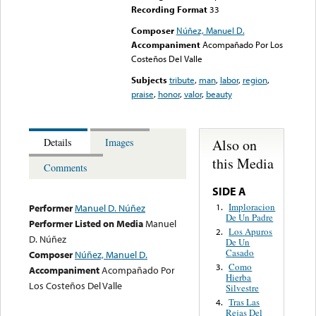
Recording Format
33
Composer
Núñez, Manuel D.
Accompaniment
Acompañado Por Los
Costeños Del Valle
Subjects
tribute
,
man
,
labor
,
region
,
praise
,
honor
,
valor
,
beauty
Also on
Details
Images
this Media
Comments
SIDE A
Imploracion
1.
Performer
Manuel D. Núñez
De Un Padre
Performer Listed on Media
Manuel
Los Apuros
2.
D. Núñez
De Un
Casado
Composer
Núñez, Manuel D.
Como
3.
Accompaniment
Acompañado Por
Hierba
Los Costeños Del Valle
Silvestre
Tras Las
4.
Rejas Del