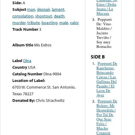
Side:
A
Ester / Doña
Juana / La
Subject
man
,
despair
,
lament
,
Mucura
consolation
,
shootout
,
death
,
Poppurri
3.
murder
,
tribute
,
boasting
,
male
,
valor
De: Vino
Maldito /
Track Number
3
Jacinto
Treviño /
Soy muy
Album title
Mis Exitos
Borracho
SIDE B
Label
Dina
Poppurri De
1.
Country
USA
Rancheras:
Brincando
Catalog Number
Dina-9004
Cercas / Las
Location of Label:
Gallinas Del
Pasado / El
6703 W. Commerce St. San Antonio,
Leon De
Texas 78227
Ayer
Donated By:
Chris Strachwitz
Poppurri De
2.
Bolero: Mi
Despedida /
Por Tal De
Que Seas
Feliz /
Mucho
Corazon