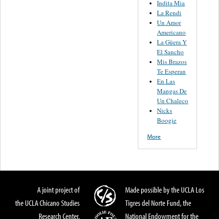
Indita Mia
La Rendi
Un Amor
Americano
La Güera Y
El Sancho
Mis Brazos
Te Esperan
En Las
Mangas De
Un Chaleco
Nicks
Boogie
More
A joint project of
Made possible by the UCLA Los
the UCLA Chicano Studies
Tigres del Norte Fund, the
Research Center,
National Endowment for the