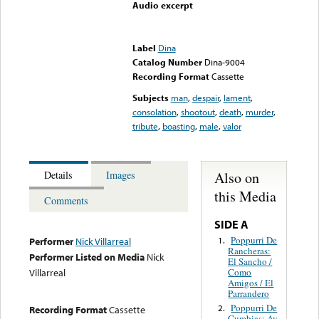
Audio excerpt
Error loading media: File
could not be played
Label
Dina
Catalog Number
Dina-9004
Recording Format
Cassette
Subjects
man
,
despair
,
lament
,
consolation
,
shootout
,
death
,
murder
,
tribute
,
boasting
,
male
,
valor
Also on
Details
Images
this Media
Comments
SIDE A
Poppurri De
1.
Performer
Nick Villarreal
Rancheras:
Performer Listed on Media
Nick
El Sancho /
Como
Villarreal
Amigos / El
Parrandero
Poppurri De
2.
Recording Format
Cassette
Cumbias: Ay