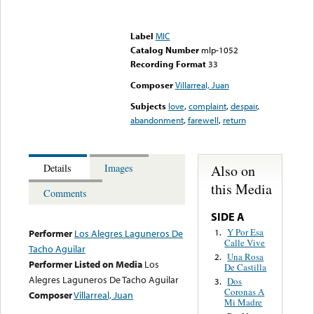
Error loading media: File
could not be played
Label
MIC
Catalog Number
mlp-1052
Recording Format
33
Composer
Villarreal, Juan
Subjects
love
,
complaint
,
despair
,
abandonment
,
farewell
,
return
Also on
Details
Images
this Media
Comments
SIDE A
Y Por Esa
1.
Performer
Los Alegres Laguneros De
Calle Vive
Tacho Aguilar
Una Rosa
2.
Performer Listed on Media
Los
De Castilla
Alegres Laguneros De Tacho Aguilar
Dos
3.
Coronas A
Composer
Villarreal, Juan
Mi Madre