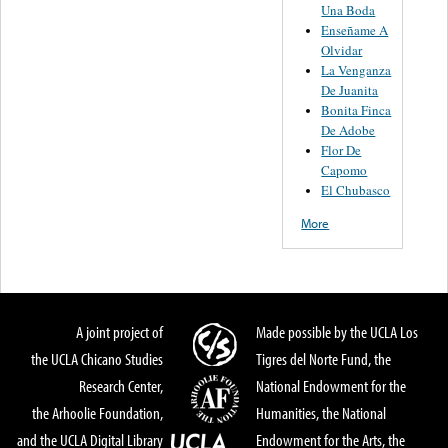
Una Boda
Enseñame A
Olvidar
La Venganza
De Juanita
Bonita Finca
De Adobe
Flor De
Capomo
El Chubasco
More
A joint project of
Made possible by the UCLA Los
the UCLA Chicano Studies
Tigres del Norte Fund, the
Research Center,
National Endowment for the
the Arhoolie Foundation,
Humanities, the National
and the UCLA Digital Library
Endowment for the Arts, the