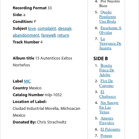
Por Nuestro
4.
Bien
Recording Format
33
Quedo
5.
Side:
a
Pendiente
Condition:
P
Una Boda
Enseñame A
6.
Subject
love
,
complaint
,
despair
,
Olvidar
abandonment
,
farewell
,
return
La
7.
Track Number
4
Venganza De
Juanita
Album title
15 Autenticos Exitos
SIDE B
Norteños
Bonita
1.
Finca De
Adobe
Flor De
Label
MIC
2.
Capomo
Country
Mexico
El
3.
Catalog Number
mlp-1052
Chubasco
Location of Label:
Sin Sangre
4.
En Las
Ciudad Industrial Morelia, Michoacan
Venas
Mexico
Amores
5.
Donated By:
Chris Strachwitz
Fingidos
El Palomito
6.
Porque
7.