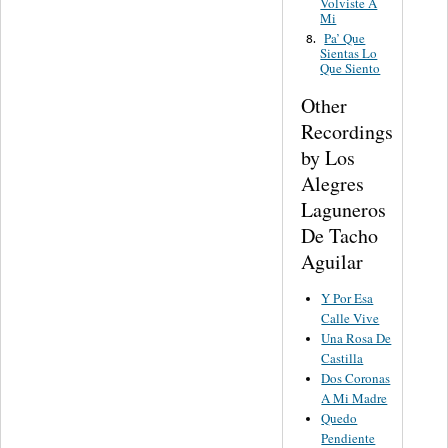
Volviste A
Mi
Pa’ Que
8.
Sientas Lo
Que Siento
Other
Recordings
by Los
Alegres
Laguneros
De Tacho
Aguilar
Y Por Esa
Calle Vive
Una Rosa De
Castilla
Dos Coronas
A Mi Madre
Quedo
Pendiente