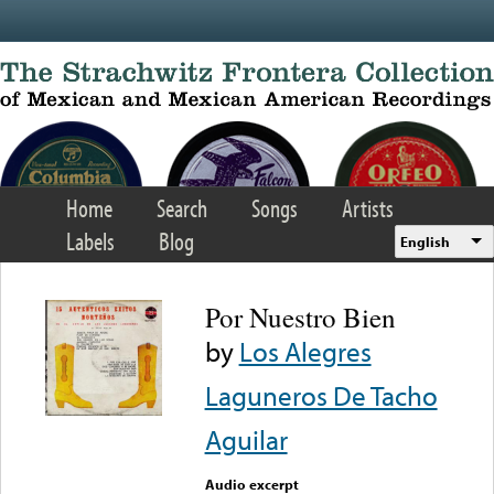
Skip to main content
Home
Search
Songs
Artists
Labels
Blog
English
Por Nuestro Bien
by
Los Alegres
Laguneros De Tacho
Aguilar
Audio excerpt