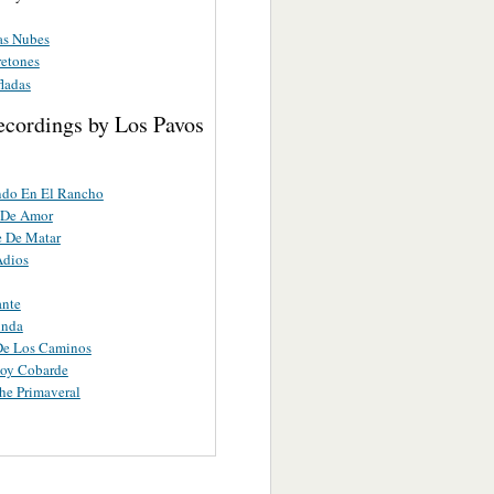
as Nubes
retones
ladas
ecordings by Los Pavos
ndo En El Rancho
 De Amor
 De Matar
Adios
ante
inda
De Los Caminos
Soy Cobarde
he Primaveral