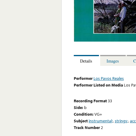
Details
Images
C
Performer
Los Pavos Reales
Performer Listed on Media
Los Pa
Recording Format
33
Side:
b
Condition:
VG+
Subject
instrumental;
,
strings;
,
acc
Track Number
2