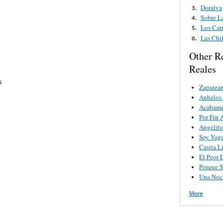
Doralva
3.
Sobre L
4.
Los Car
5.
Las Chif
6.
Other R
Reales
s
Zapatea
Anhelos
Acabame
Por Fin 
Angelito
Soy Vag
Casita L
El Peor 
Porque 
Una Noc
More