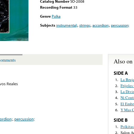
Catalog Number
SO-2008
Recording Format
33
Genre
Polka
Subjects
instrumental;
,
strings;
,
accordion;
,
percussion;
Also on
omments
SIDE A
La Bruje
1.
vos Reales
Frijole
2.
La Divi
3.
Ni Cont
4.
El Embr
5.
Y Mas C
6.
ordion;
,
percussion;
SIDE B
Polkita
1.
Salon 
2.