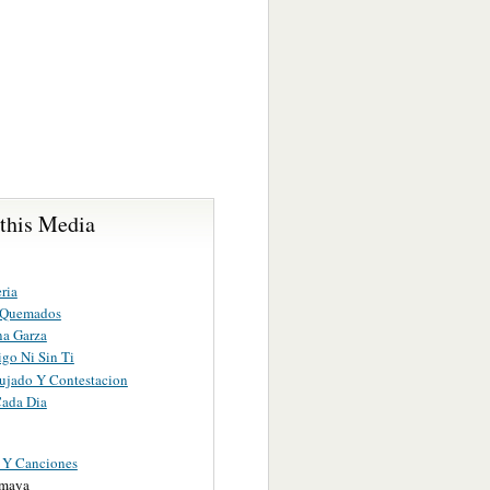
 this Media
ria
s Quemados
na Garza
igo Ni Sin Ti
ujado Y Contestacion
ada Dia
s Y Canciones
Amaya